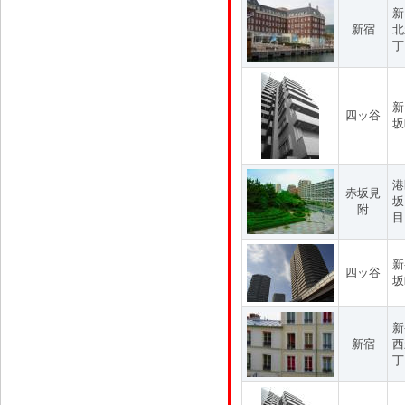
新
新宿
北
丁
新
四ッ谷
坂
港
赤坂見
坂
附
目
新
四ッ谷
坂
新
新宿
西
丁