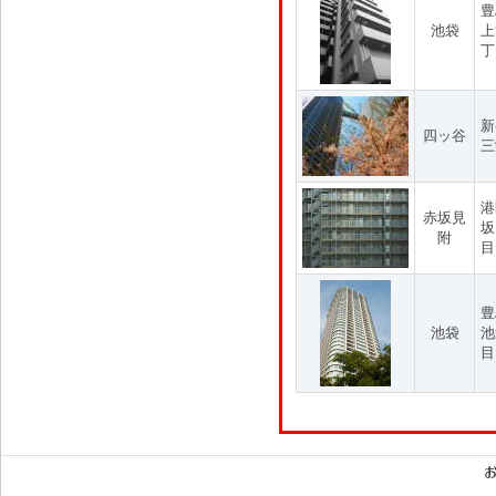
豊
池袋
上
丁
新
四ッ谷
三
港
赤坂見
坂
附
目
豊
池袋
池
目