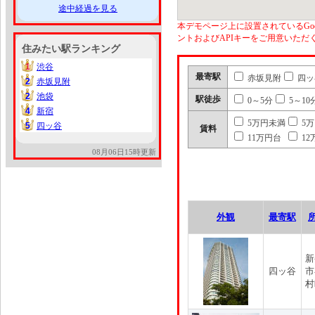
途中経過を見る
本デモページ上に設置されているGoo
ントおよびAPIキーをご用意いた
住みたい駅ランキング
1
渋谷
1
最寄駅
赤坂見附
四ッ
2
赤坂見附
2
2
池袋
2
駅徒歩
0～5分
5～10
4
新宿
4
5万円未満
5
5
四ッ谷
5
賃料
11万円台
12
08月06日15時更新
外観
最寄駅
新
四ッ谷
市
村