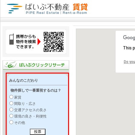
This 
Do you
みんなのこだわり
物件探しで一番重視するのは？
家賃
間取り・広さ
交通アクセスの良さ
環境の良さ・利便性
その他