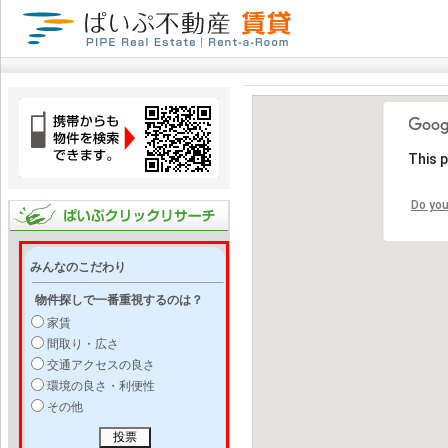
This 
Do you
みんなのこだわり
物件探しで一番重視するのは？
家賃
間取り・広さ
交通アクセスの良さ
環境の良さ・利便性
その他