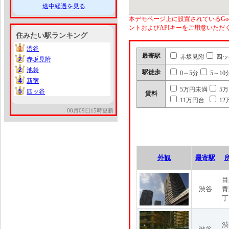
途中経過を見る
本デモページ上に設置されているGoo
ントおよびAPIキーをご用意いた
住みたい駅ランキング
1
渋谷
1
最寄駅
赤坂見附
四ッ
2
赤坂見附
2
2
池袋
2
駅徒歩
0～5分
5～10
4
新宿
4
5万円未満
5
5
四ッ谷
5
賃料
11万円台
12
08月09日15時更新
外観
最寄駅
目
渋谷
青
丁
渋