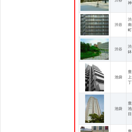
渋谷
神
渋
渋谷
南
町
渋
渋谷
鉢
豊
池袋
上
丁
豊
池袋
池
目
豊