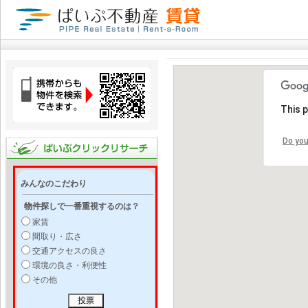
This 
Do you
みんなのこだわり
物件探しで一番重視するのは？
家賃
間取り・広さ
交通アクセスの良さ
環境の良さ・利便性
その他