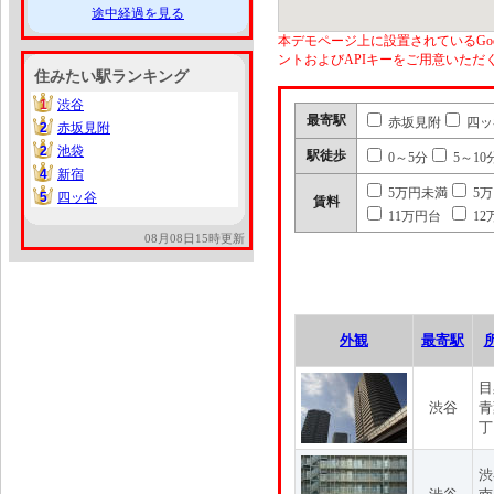
途中経過を見る
本デモページ上に設置されているGoo
ントおよびAPIキーをご用意いた
住みたい駅ランキング
1
渋谷
1
最寄駅
赤坂見附
四ッ
2
赤坂見附
2
2
池袋
2
駅徒歩
0～5分
5～10
4
新宿
4
5万円未満
5
5
四ッ谷
5
賃料
11万円台
12
08月08日15時更新
外観
最寄駅
目
渋谷
青
丁
渋