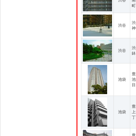
渋谷
南
町
渋
渋谷
神
渋
渋谷
鉢
豊
池袋
池
目
豊
池袋
上
丁
豊