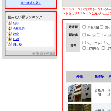
途中経過を見る
本デモページ上に設置されているGoo
ントおよびAPIキーをご用意いた
住みたい駅ランキング
1
渋谷
1
最寄駅
赤坂見附
四ッ
2
赤坂見附
2
2
池袋
2
駅徒歩
0～5分
5～10
4
新宿
4
5万円未満
5
5
四ッ谷
5
賃料
11万円台
12
08月06日15時更新
外観
最寄駅
赤坂見
港
附
坂
赤坂見
港