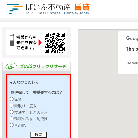
This 
Do you
みんなのこだわり
物件探しで一番重視するのは？
家賃
間取り・広さ
交通アクセスの良さ
環境の良さ・利便性
その他