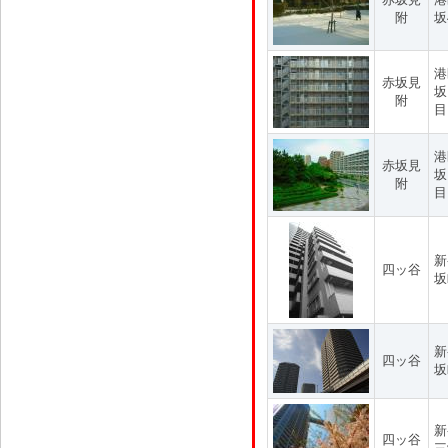
附
坂
港
赤坂見
坂
附
目
港
赤坂見
坂
附
目
新
四ッ谷
坂
新
四ッ谷
坂
新
四ッ谷