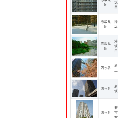
坂
附
目
赤坂見
港
附
坂
港
赤坂見
坂
附
目
新
四ッ谷
三
新
四ッ谷
坂
新
四ッ谷
市
村