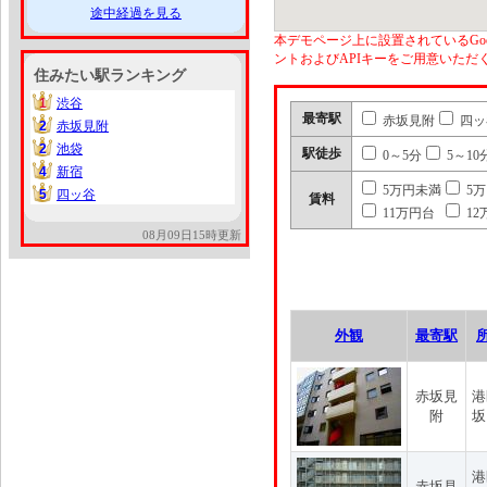
途中経過を見る
本デモページ上に設置されているGoo
ントおよびAPIキーをご用意いた
住みたい駅ランキング
1
渋谷
1
最寄駅
赤坂見附
四ッ
2
赤坂見附
2
2
池袋
2
駅徒歩
0～5分
5～10
4
新宿
4
5万円未満
5
5
四ッ谷
5
賃料
11万円台
12
08月09日15時更新
外観
最寄駅
赤坂見
港
附
坂
港
赤坂見