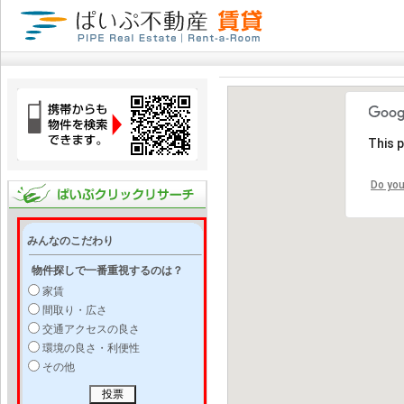
This 
Do you
みんなのこだわり
物件探しで一番重視するのは？
家賃
間取り・広さ
交通アクセスの良さ
環境の良さ・利便性
その他