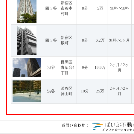
新宿区
四ッ谷
市谷本
8分
5万
無料 /-無料
村町
新宿区
四ッ谷
8分
6.2万
無料 /-1ヶ月
坂町
目黒区
2ヶ月 /-2ヶ
渋谷
青葉台4
9分
19.9万
月
丁目
渋谷区
2ヶ月 /-2ヶ
渋谷
10分
25万
神山町
月