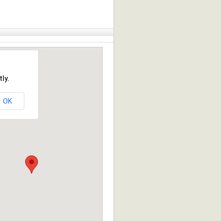
ly.
OK