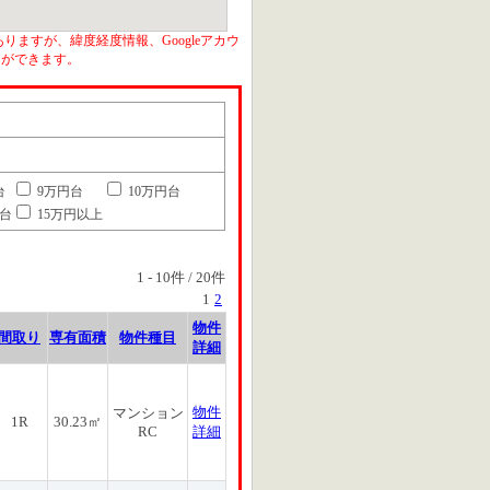
りますが、緯度経度情報、Googleアカウ
とができます。
台
9万円台
10万円台
円台
15万円以上
1
-
10
件 /
20
件
1
2
物件
間取り
専有面積
物件種目
詳細
物件
マンション
1R
30.23㎡
RC
詳細