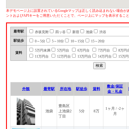
本デモページ上に設置されているGoogleマップは正しく読み込まれない場合があ
ントおよびAPIキーをご用意いただくことで、ページ上にマップを表示するこ
最寄駅
赤坂見附
四ッ谷
新宿
池袋
渋谷
駅徒歩
0～5分
5～10分
10～15分
15～20分
5万円未満
5万円台
6万円台
7万円台
8万円
賃料
11万円台
12万円台
13万円台
14万円台
15万
敷金/保証
外観
最寄駅
所在地
駅徒歩
賃料
金・礼金
豊島区
1ヶ月 / -2ヶ
池袋
上池袋2
5分
8万
月
丁目