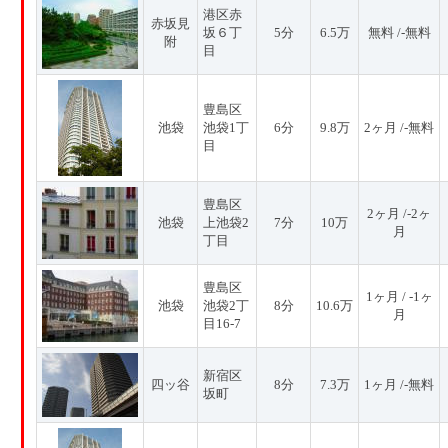
港区赤
赤坂見
坂６丁
5分
6.5万
無料 /-無料
附
目
豊島区
池袋
池袋1丁
6分
9.8万
2ヶ月 /-無料
目
豊島区
2ヶ月 /-2ヶ
池袋
上池袋2
7分
10万
月
丁目
豊島区
1ヶ月 / -1ヶ
池袋
池袋2丁
8分
10.6万
月
目16-7
新宿区
四ッ谷
8分
7.3万
1ヶ月 /-無料
坂町