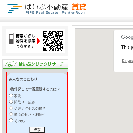
This 
Do you
みんなのこだわり
物件探しで一番重視するのは？
家賃
間取り・広さ
交通アクセスの良さ
環境の良さ・利便性
その他