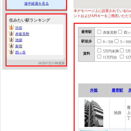
途中経過を見る
本デモページ上に設置されているGoo
ントおよびAPIキーをご用意いた
住みたい駅ランキング
1
渋谷
1
最寄駅
赤坂見附
四ッ
2
赤坂見附
2
2
池袋
2
駅徒歩
0～5分
5～10
4
新宿
4
5万円未満
5
5
四ッ谷
5
賃料
11万円台
12
08月07日15時更新
外観
最寄駅
豊
池袋
上
丁