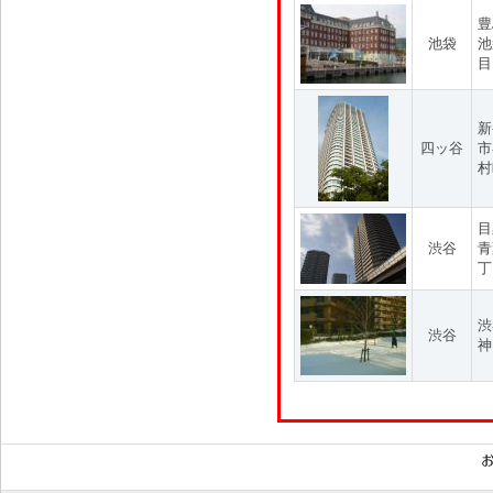
豊
池袋
池
目
新
四ッ谷
市
村
目
渋谷
青
丁
渋
渋谷
神