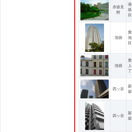
港
赤坂見
坂
附
目
豊
池袋
池
目
豊
池袋
上
丁
新
四ッ谷
坂
新
四ッ谷
坂