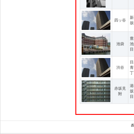
新
四ッ谷
坂
豊
池袋
池
目
目
渋谷
青
丁
港
赤坂見
坂
附
目