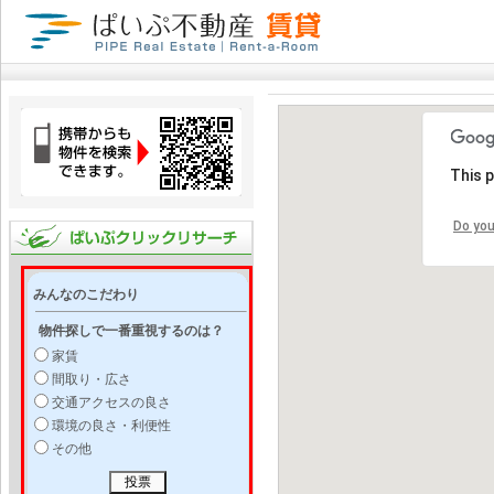
This 
Do you
みんなのこだわり
物件探しで一番重視するのは？
家賃
間取り・広さ
交通アクセスの良さ
環境の良さ・利便性
その他