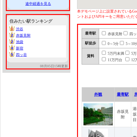
途中経過を見る
本デモページ上に設置されているGoo
ントおよびAPIキーをご用意いた
住みたい駅ランキング
1
渋谷
1
最寄駅
赤坂見附
四ッ
2
赤坂見附
2
2
池袋
2
駅徒歩
0～5分
5～10
4
新宿
4
5万円未満
5
5
四ッ谷
5
賃料
11万円台
12
08月05日15時更新
外観
最寄駅
港
赤坂見
坂
附
目