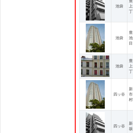
豊
池袋
上
丁
豊
池袋
池
目
豊
池袋
上
丁
新
四ッ谷
市
村
新
四ッ谷
坂