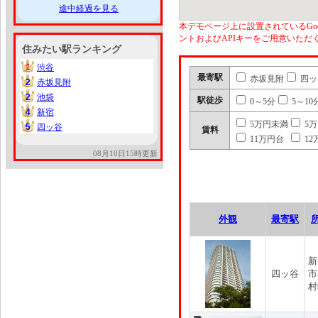
途中経過を見る
本デモページ上に設置されているGoo
ントおよびAPIキーをご用意いた
住みたい駅ランキング
1
渋谷
1
最寄駅
赤坂見附
四ッ
2
赤坂見附
2
2
池袋
2
駅徒歩
0～5分
5～10
4
新宿
4
5万円未満
5
5
四ッ谷
5
賃料
11万円台
12
08月10日15時更新
外観
最寄駅
新
四ッ谷
市
村