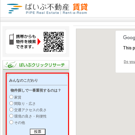
This 
Do you
みんなのこだわり
物件探しで一番重視するのは？
家賃
間取り・広さ
交通アクセスの良さ
環境の良さ・利便性
その他