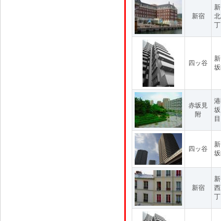
新
新宿
北
丁
新
四ッ谷
坂
港
赤坂見
坂
附
目
新
四ッ谷
坂
新
新宿
西
丁