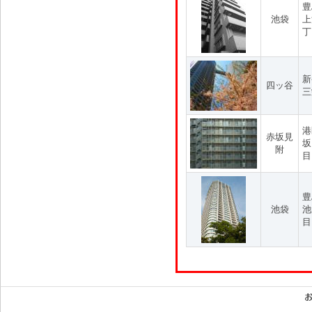
豊
池袋
上
丁
新
四ッ谷
三
港
赤坂見
坂
附
目
豊
池袋
池
目