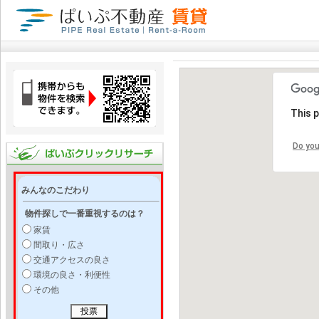
This 
Do you
みんなのこだわり
物件探しで一番重視するのは？
家賃
間取り・広さ
交通アクセスの良さ
環境の良さ・利便性
その他