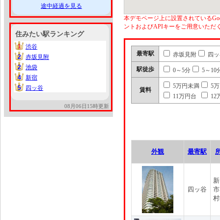
途中経過を見る
本デモページ上に設置されているGoo
ントおよびAPIキーをご用意いた
住みたい駅ランキング
1
渋谷
1
最寄駅
赤坂見附
四ッ
2
赤坂見附
2
2
池袋
2
駅徒歩
0～5分
5～10
4
新宿
4
5万円未満
5
5
四ッ谷
5
賃料
11万円台
12
08月06日15時更新
外観
最寄駅
新
四ッ谷
市
村