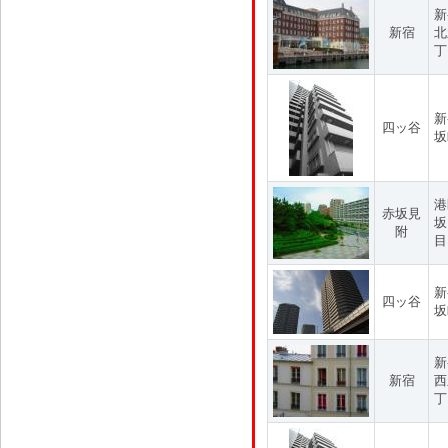
新
新宿
北
丁
新
四ッ谷
坂
港
赤坂見
坂
附
目
新
四ッ谷
坂
新
新宿
西
丁