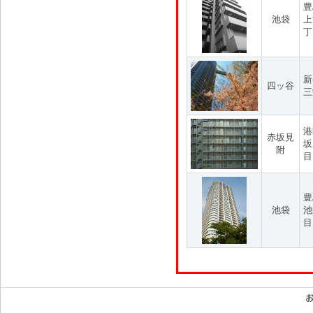
豊
池袋
上
丁
新
四ッ谷
三
港
赤坂見
坂
附
目
豊
池袋
池
目