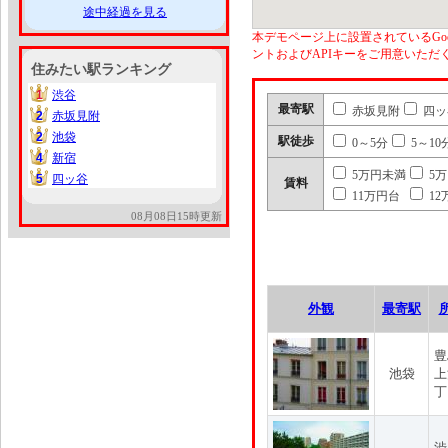
途中経過を見る
本デモページ上に設置されているGoo
ントおよびAPIキーをご用意いた
住みたい駅ランキング
1
渋谷
1
最寄駅
赤坂見附
四ッ
2
赤坂見附
2
2
池袋
2
駅徒歩
0～5分
5～10
4
新宿
4
5万円未満
5
5
四ッ谷
5
賃料
11万円台
12
08月08日15時更新
外観
最寄駅
豊
池袋
上
丁
渋