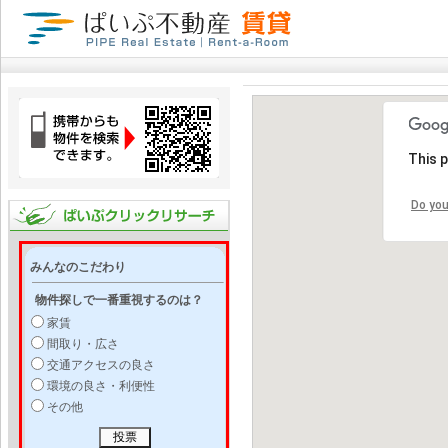
This 
Do you
みんなのこだわり
物件探しで一番重視するのは？
家賃
間取り・広さ
交通アクセスの良さ
環境の良さ・利便性
その他