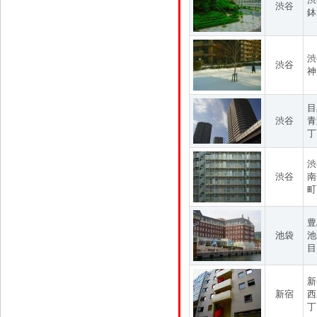
渋谷
鉢
渋
渋谷
神
目
渋谷
青
丁
渋
渋谷
南
町
豊
池袋
池
目
新
新宿
西
丁