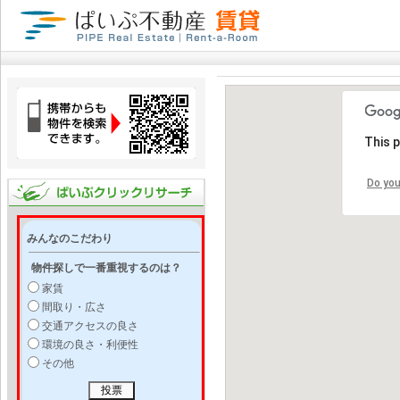
This 
Do you
みんなのこだわり
物件探しで一番重視するのは？
家賃
間取り・広さ
交通アクセスの良さ
環境の良さ・利便性
その他