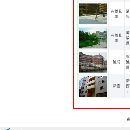
赤坂見
港
附
坂
港
赤坂見
坂
附
目
豊
池袋
池
目
新
新宿
西
丁