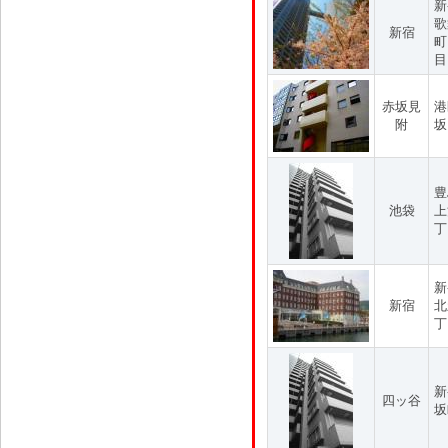
新
歌
新宿
町
目
赤坂見
港
附
坂
豊
池袋
上
丁
新
新宿
北
丁
新
四ッ谷
坂