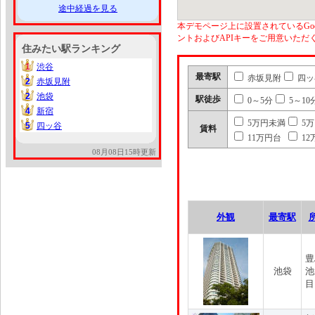
途中経過を見る
本デモページ上に設置されているGoo
ントおよびAPIキーをご用意いた
住みたい駅ランキング
1
渋谷
1
最寄駅
赤坂見附
四ッ
2
赤坂見附
2
2
池袋
2
駅徒歩
0～5分
5～10
4
新宿
4
5万円未満
5
5
四ッ谷
5
賃料
11万円台
12
08月08日15時更新
外観
最寄駅
豊
池袋
池
目