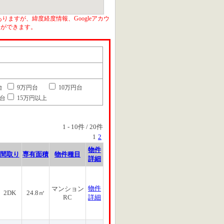
りますが、緯度経度情報、Googleアカウ
とができます。
台
9万円台
10万円台
円台
15万円以上
1
-
10
件 /
20
件
1
2
物件
間取り
専有面積
物件種目
詳細
物件
マンション
2DK
24.8㎡
RC
詳細