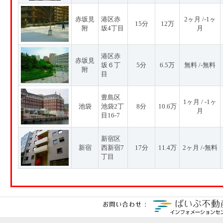
赤坂見
港区赤
2ヶ月 /-1ヶ
15分
12万
附
坂4丁目
月
港区赤
赤坂見
坂６丁
5分
6.5万
無料 /-無料
附
目
豊島区
1ヶ月 / -1ヶ
池袋
池袋2丁
8分
10.6万
月
目16-7
新宿区
新宿
西新宿7
17分
11.4万
2ヶ月 /-無料
丁目