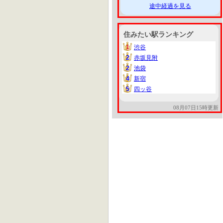
途中経過を見る
住みたい駅ランキング
1
渋谷
1
2
赤坂見附
2
2
池袋
2
4
新宿
4
5
四ッ谷
5
08月07日15時更新