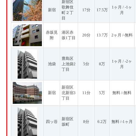
新宿区
歌舞伎
1ヶ月 / -1ヶ
新宿
17分
17.5万
町２丁
月
目
赤坂見
港区赤
20分
13.7万
2ヶ月 /-無料
附
坂1丁目
豊島区
1ヶ月 / -2ヶ
池袋
上池袋2
5分
8万
月
丁目
新宿区
新宿
北新宿3
11分
5万
無料 /-無料
丁目
新宿区
四ッ谷
8分
6.2万
無料 /-1ヶ月
坂町