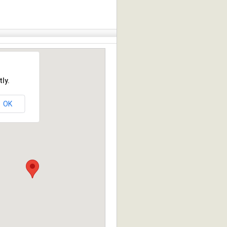
ly.
OK