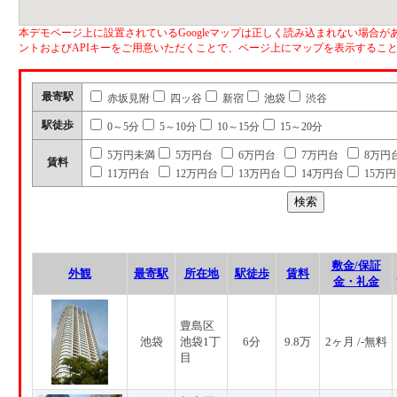
本デモページ上に設置されているGoogleマップは正しく読み込まれない場合があ
ントおよびAPIキーをご用意いただくことで、ページ上にマップを表示するこ
最寄駅
赤坂見附
四ッ谷
新宿
池袋
渋谷
駅徒歩
0～5分
5～10分
10～15分
15～20分
5万円未満
5万円台
6万円台
7万円台
8万円
賃料
11万円台
12万円台
13万円台
14万円台
15万
敷金/保証
外観
最寄駅
所在地
駅徒歩
賃料
金・礼金
豊島区
池袋
池袋1丁
6分
9.8万
2ヶ月 /-無料
目