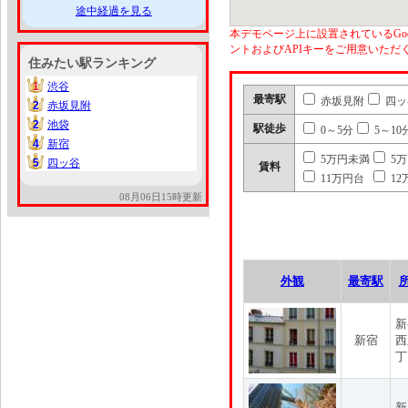
途中経過を見る
本デモページ上に設置されているGoo
ントおよびAPIキーをご用意いた
住みたい駅ランキング
1
渋谷
1
最寄駅
赤坂見附
四ッ
2
赤坂見附
2
2
池袋
2
駅徒歩
0～5分
5～10
4
新宿
4
5万円未満
5
5
四ッ谷
5
賃料
11万円台
12
08月06日15時更新
外観
最寄駅
新
新宿
西
丁
新