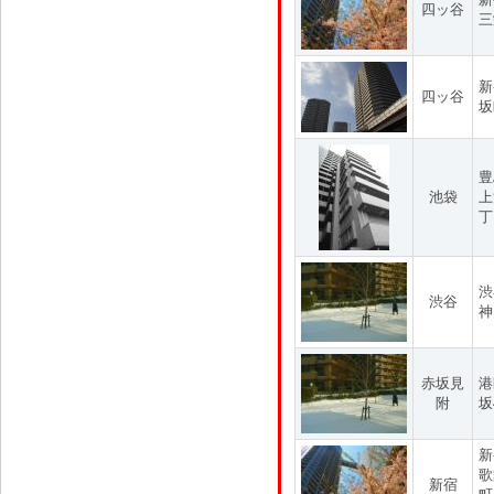
四ッ谷
三
新
四ッ谷
坂
豊
池袋
上
丁
渋
渋谷
神
赤坂見
港
附
坂
新
歌
新宿