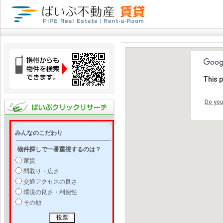
This 
Do you
みんなのこだわり
物件探しで一番重視するのは？
家賃
間取り・広さ
交通アクセスの良さ
環境の良さ・利便性
その他