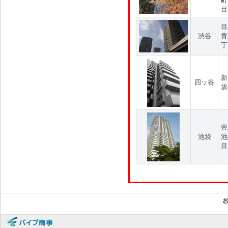
町
目
目
渋谷
青
丁
新
四ッ谷
坂
豊
池袋
池
目