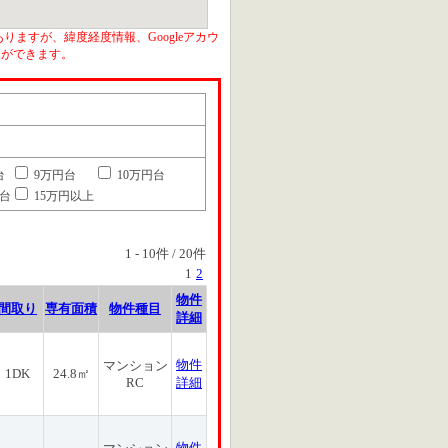
りますが、緯度経度情報、Googleアカウ
とができます。
台
9万円台
10万円台
円台
15万円以上
1
-
10
件 /
20
件
1
2
物件
間取り
専有面積
物件種目
詳細
物件
マンション
1DK
24.8㎡
RC
詳細
物件