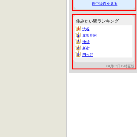
途中経過を見る
住みたい駅ランキング
1
渋谷
1
2
赤坂見附
2
2
池袋
2
4
新宿
4
5
四ッ谷
5
08月07日15時更新