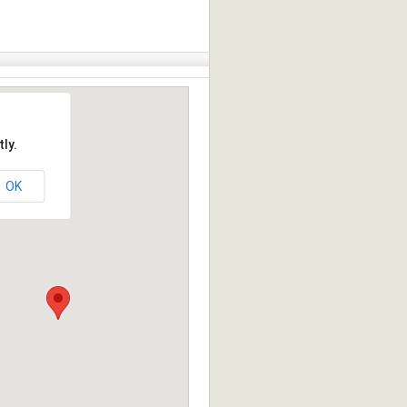
ly.
OK