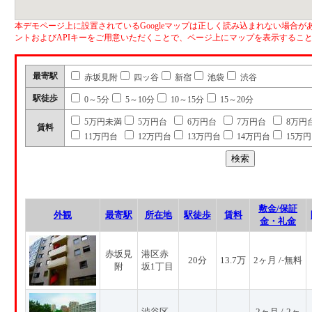
本デモページ上に設置されているGoogleマップは正しく読み込まれない場合があ
ントおよびAPIキーをご用意いただくことで、ページ上にマップを表示するこ
最寄駅
赤坂見附
四ッ谷
新宿
池袋
渋谷
駅徒歩
0～5分
5～10分
10～15分
15～20分
5万円未満
5万円台
6万円台
7万円台
8万円
賃料
11万円台
12万円台
13万円台
14万円台
15万
敷金/保証
外観
最寄駅
所在地
駅徒歩
賃料
金・礼金
赤坂見
港区赤
20分
13.7万
2ヶ月 /-無料
附
坂1丁目
渋谷区
2ヶ月 /-2ヶ