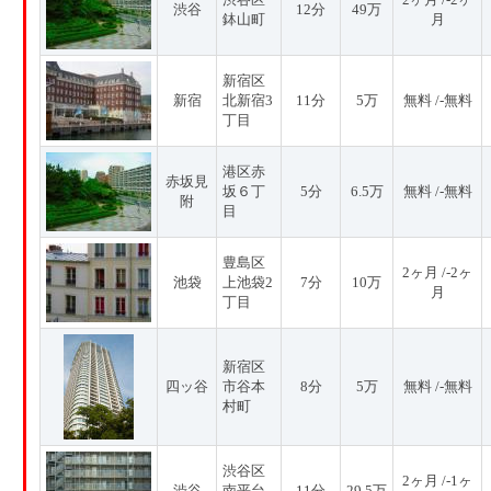
渋谷
12分
49万
鉢山町
月
新宿区
新宿
北新宿3
11分
5万
無料 /-無料
丁目
港区赤
赤坂見
坂６丁
5分
6.5万
無料 /-無料
附
目
豊島区
2ヶ月 /-2ヶ
池袋
上池袋2
7分
10万
月
丁目
新宿区
四ッ谷
市谷本
8分
5万
無料 /-無料
村町
渋谷区
2ヶ月 /-1ヶ
渋谷
南平台
11分
29.5万