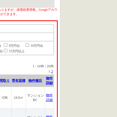
りますが、緯度経度情報、Googleアカウ
とができます。
台
9万円台
10万円台
円台
15万円以上
1
-
10
件 /
20
件
1
2
物件
間取り
専有面積
物件種目
詳細
物件
マンション
1DK
24.8㎡
RC
詳細
物件