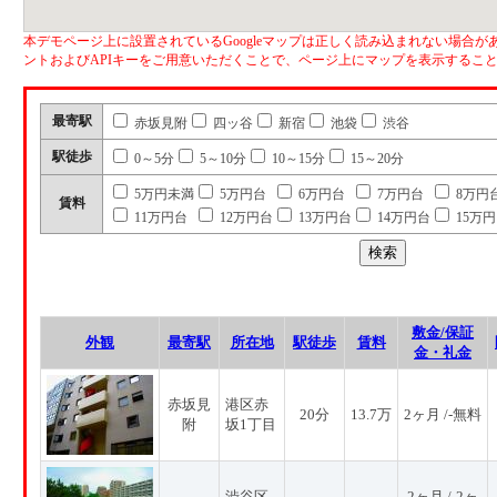
本デモページ上に設置されているGoogleマップは正しく読み込まれない場合があ
ントおよびAPIキーをご用意いただくことで、ページ上にマップを表示するこ
最寄駅
赤坂見附
四ッ谷
新宿
池袋
渋谷
駅徒歩
0～5分
5～10分
10～15分
15～20分
5万円未満
5万円台
6万円台
7万円台
8万円
賃料
11万円台
12万円台
13万円台
14万円台
15万
敷金/保証
外観
最寄駅
所在地
駅徒歩
賃料
金・礼金
赤坂見
港区赤
20分
13.7万
2ヶ月 /-無料
附
坂1丁目
渋谷区
2ヶ月 /-2ヶ