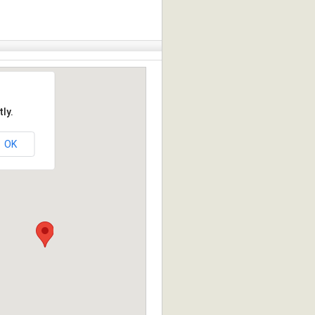
ly.
OK