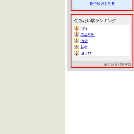
途中経過を見る
住みたい駅ランキング
1
渋谷
1
2
赤坂見附
2
2
池袋
2
4
新宿
4
5
四ッ谷
5
08月06日15時更新