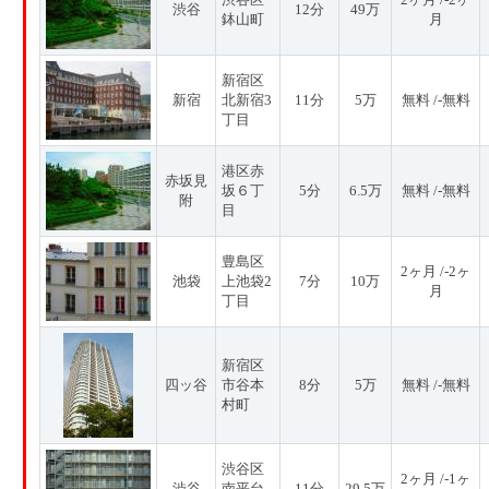
渋谷
12分
49万
鉢山町
月
新宿区
新宿
北新宿3
11分
5万
無料 /-無料
丁目
港区赤
赤坂見
坂６丁
5分
6.5万
無料 /-無料
附
目
豊島区
2ヶ月 /-2ヶ
池袋
上池袋2
7分
10万
月
丁目
新宿区
四ッ谷
市谷本
8分
5万
無料 /-無料
村町
渋谷区
2ヶ月 /-1ヶ
渋谷
南平台
11分
29.5万