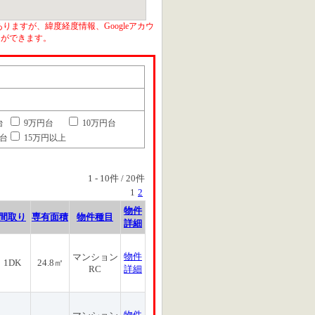
りますが、緯度経度情報、Googleアカウ
とができます。
台
9万円台
10万円台
円台
15万円以上
1
-
10
件 /
20
件
1
2
物件
間取り
専有面積
物件種目
詳細
物件
マンション
1DK
24.8㎡
RC
詳細
物件