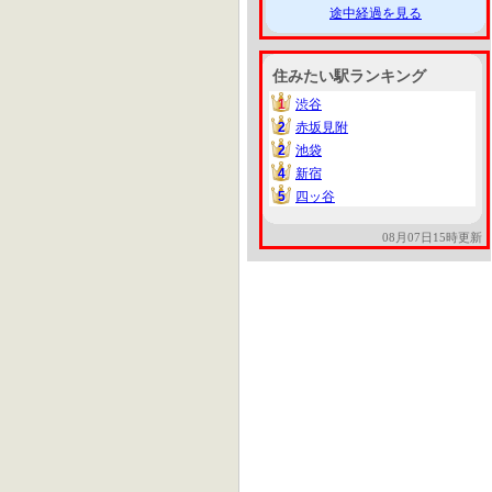
途中経過を見る
住みたい駅ランキング
1
渋谷
1
2
赤坂見附
2
2
池袋
2
4
新宿
4
5
四ッ谷
5
08月07日15時更新