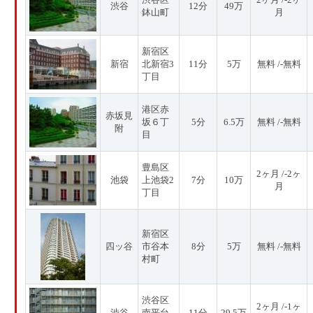
渋谷
12分
49万
鉢山町
月
新宿区
新宿
北新宿3
11分
5万
無料 /-無料
丁目
港区赤
赤坂見
坂６丁
5分
6.5万
無料 /-無料
附
目
豊島区
2ヶ月 /-2ヶ
池袋
上池袋2
7分
10万
月
丁目
新宿区
四ッ谷
市谷本
8分
5万
無料 /-無料
村町
渋谷区
2ヶ月 /-1ヶ
渋谷
南平台
11分
29.5万