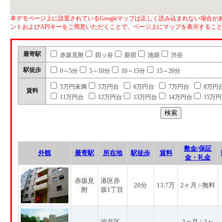
本デモページ上に設置されているGoogleマップは正しく読み込まれない場合があ
ントおよびAPIキーをご用意いただくことで、ページ上にマップを表示するこ
最寄駅
赤坂見附
四ッ谷
新宿
池袋
渋谷
駅徒歩
0～5分
5～10分
10～15分
15～20分
5万円未満
5万円台
6万円台
7万円台
8万円
賃料
11万円台
12万円台
13万円台
14万円台
15万
敷金/保証
外観
最寄駅
所在地
駅徒歩
賃料
金・礼金
赤坂見
港区赤
20分
13.7万
2ヶ月 /-無料
附
坂1丁目
渋谷区
2ヶ月 /-2ヶ