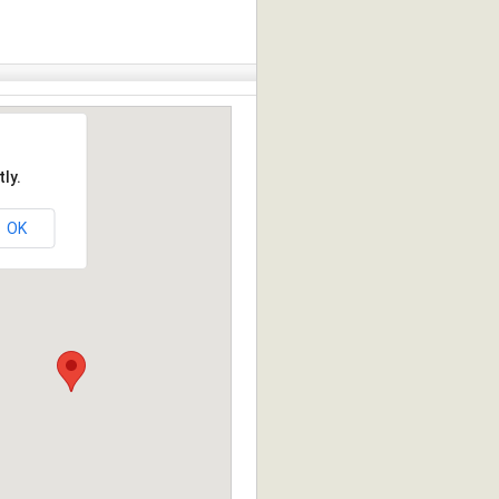
ly.
OK