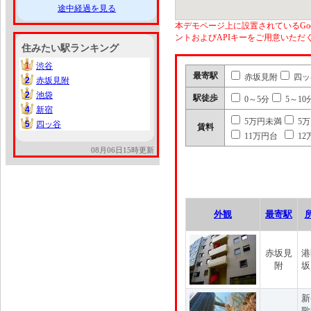
途中経過を見る
本デモページ上に設置されているGoo
ントおよびAPIキーをご用意いた
住みたい駅ランキング
1
渋谷
1
最寄駅
赤坂見附
四ッ
2
赤坂見附
2
2
池袋
2
駅徒歩
0～5分
5～10
4
新宿
4
5万円未満
5
5
四ッ谷
5
賃料
11万円台
12
08月06日15時更新
外観
最寄駅
赤坂見
港
附
坂
新
歌