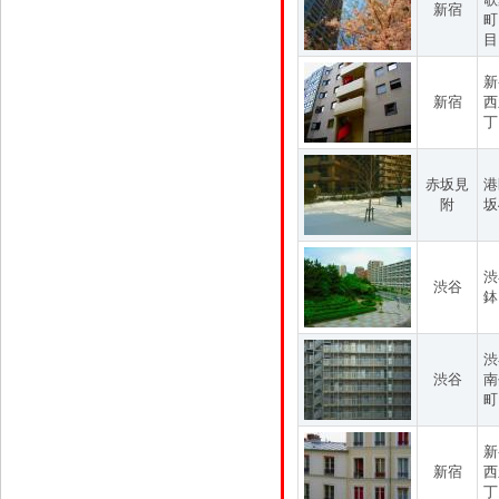
新宿
町
目
新
新宿
西
丁
赤坂見
港
附
坂
渋
渋谷
鉢
渋
渋谷
南
町
新
新宿
西
丁