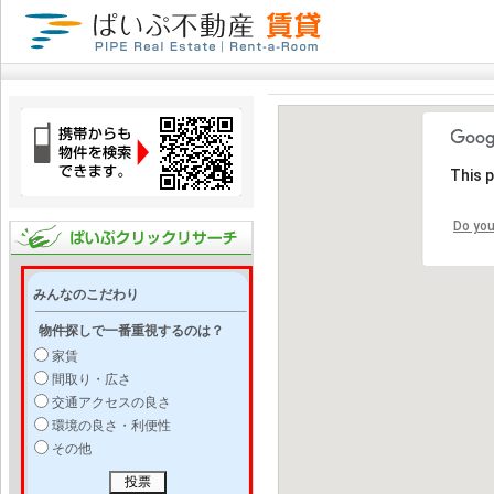
This 
Do you
みんなのこだわり
物件探しで一番重視するのは？
家賃
間取り・広さ
交通アクセスの良さ
環境の良さ・利便性
その他