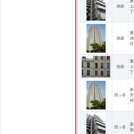
豊
池袋
上
丁
豊
池袋
池
目
豊
池袋
上
丁
新
四ッ谷
市
村
新
四ッ谷
坂