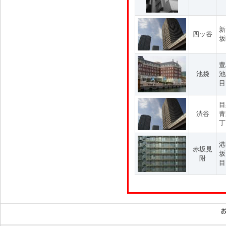
新
四ッ谷
坂
豊
池袋
池
目
目
渋谷
青
丁
港
赤坂見
坂
附
目