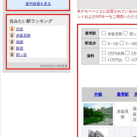
途中経過を見る
本デモページ上に設置されているGoo
ントおよびAPIキーをご用意いた
住みたい駅ランキング
1
渋谷
1
最寄駅
赤坂見附
四ッ
2
赤坂見附
2
2
池袋
2
駅徒歩
0～5分
5～10
4
新宿
4
5万円未満
5
5
四ッ谷
5
賃料
11万円台
12
08月09日15時更新
外観
最寄駅
港
赤坂見
坂
附
目