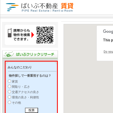
This 
Do you
みんなのこだわり
物件探しで一番重視するのは？
家賃
間取り・広さ
交通アクセスの良さ
環境の良さ・利便性
その他