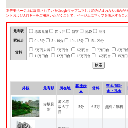
本デモページ上に設置されているGoogleマップは正しく読み込まれない場合があ
ントおよびAPIキーをご用意いただくことで、ページ上にマップを表示するこ
最寄駅
赤坂見附
四ッ谷
新宿
池袋
渋谷
駅徒歩
0～5分
5～10分
10～15分
15～20分
5万円未満
5万円台
6万円台
7万円台
8万円
賃料
11万円台
12万円台
13万円台
14万円台
15万
敷金/保証
駅徒歩
外観
最寄駅
所在地
賃料
▲
金・礼金
港区赤
赤坂見
坂６丁
5分
6.5万
無料 /-無料
附
目