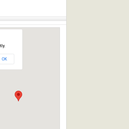
ly.
OK