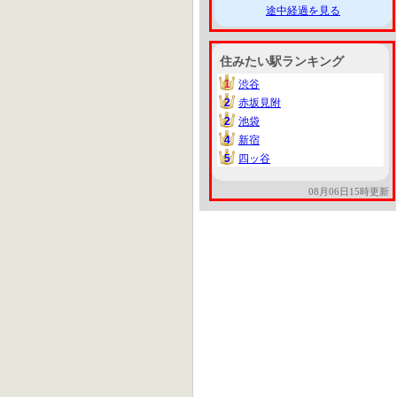
途中経過を見る
住みたい駅ランキング
1
渋谷
1
2
赤坂見附
2
2
池袋
2
4
新宿
4
5
四ッ谷
5
08月06日15時更新