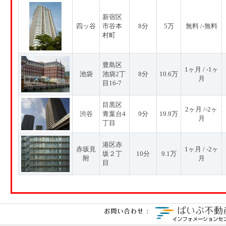
新宿区
四ッ谷
市谷本
8分
5万
無料 /-無料
村町
豊島区
1ヶ月 / -1ヶ
池袋
池袋2丁
8分
10.6万
月
目16-7
目黒区
2ヶ月 /-2ヶ
渋谷
青葉台4
9分
19.9万
月
丁目
港区赤
赤坂見
1ヶ月 / -2ヶ
坂２丁
10分
9.1万
附
月
目