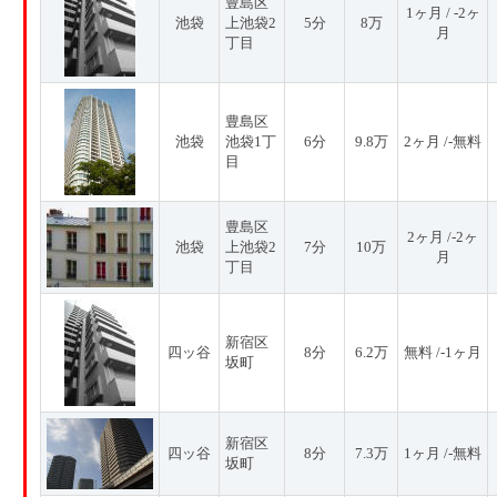
豊島区
1ヶ月 / -2ヶ
池袋
上池袋2
5分
8万
月
丁目
豊島区
池袋
池袋1丁
6分
9.8万
2ヶ月 /-無料
目
豊島区
2ヶ月 /-2ヶ
池袋
上池袋2
7分
10万
月
丁目
新宿区
四ッ谷
8分
6.2万
無料 /-1ヶ月
坂町
新宿区
四ッ谷
8分
7.3万
1ヶ月 /-無料
坂町