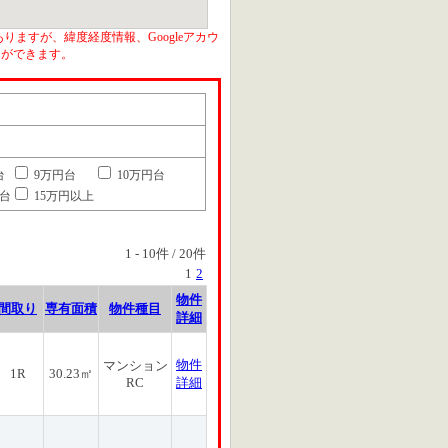
りますが、緯度経度情報、Googleアカウ
とができます。
台
9万円台
10万円台
円台
15万円以上
1
-
10
件 /
20
件
1
2
物件
間取り
専有面積
物件種目
詳細
物件
マンション
1R
30.23㎡
RC
詳細