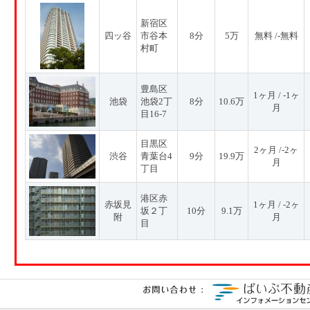
新宿区
四ッ谷
市谷本
8分
5万
無料 /-無料
村町
豊島区
1ヶ月 / -1ヶ
池袋
池袋2丁
8分
10.6万
月
目16-7
目黒区
2ヶ月 /-2ヶ
渋谷
青葉台4
9分
19.9万
月
丁目
港区赤
赤坂見
1ヶ月 / -2ヶ
坂２丁
10分
9.1万
附
月
目