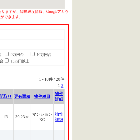
りますが、緯度経度情報、Googleアカウ
とができます。
台
9万円台
10万円台
円台
15万円以上
1
-
10
件 /
20
件
1
2
物件
間取り
専有面積
物件種目
詳細
物件
マンション
1R
30.23㎡
RC
詳細