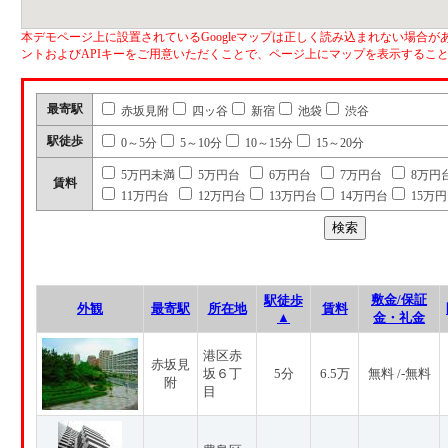
本デモページ上に設置されているGoogleマップは正しく読み込まれない場合があ
ントおよびAPIキーをご用意いただくことで、ページ上にマップを表示するこ
最寄駅
赤坂見附
四ッ谷
新宿
池袋
渋谷
駅徒歩
0～5分
5～10分
10～15分
15～20分
5万円未満
5万円台
6万円台
7万円台
8万円
賃料
11万円台
12万円台
13万円台
14万円台
15万
敷金/保証
駅徒歩
外観
最寄駅
所在地
賃料
▲
金・礼金
港区赤
赤坂見
坂６丁
5分
6.5万
無料 /-無料
附
目