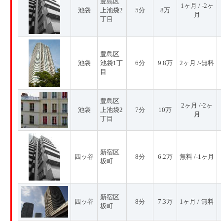
豊島区
1ヶ月 / -2ヶ
池袋
上池袋2
5分
8万
月
丁目
豊島区
池袋
池袋1丁
6分
9.8万
2ヶ月 /-無料
目
豊島区
2ヶ月 /-2ヶ
池袋
上池袋2
7分
10万
月
丁目
新宿区
四ッ谷
8分
6.2万
無料 /-1ヶ月
坂町
新宿区
四ッ谷
8分
7.3万
1ヶ月 /-無料
坂町