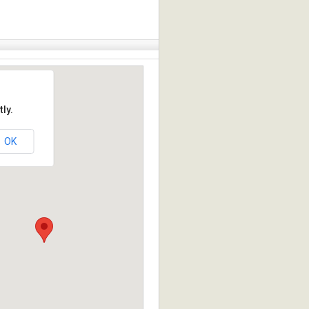
ly.
OK