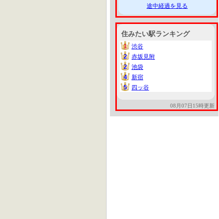
途中経過を見る
住みたい駅ランキング
1
渋谷
1
2
赤坂見附
2
2
池袋
2
4
新宿
4
5
四ッ谷
5
08月07日15時更新