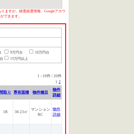
りますが、緯度経度情報、Googleアカウ
とができます。
台
9万円台
10万円台
円台
15万円以上
1
-
10
件 /
20
件
1
2
物件
間取り
専有面積
物件種目
詳細
物件
マンション
1R
30.23㎡
RC
詳細