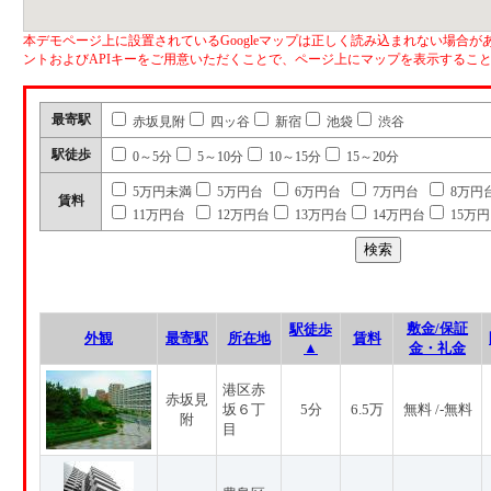
本デモページ上に設置されているGoogleマップは正しく読み込まれない場合があ
ントおよびAPIキーをご用意いただくことで、ページ上にマップを表示するこ
最寄駅
赤坂見附
四ッ谷
新宿
池袋
渋谷
駅徒歩
0～5分
5～10分
10～15分
15～20分
5万円未満
5万円台
6万円台
7万円台
8万円
賃料
11万円台
12万円台
13万円台
14万円台
15万
敷金/保証
駅徒歩
外観
最寄駅
所在地
賃料
▲
金・礼金
港区赤
赤坂見
坂６丁
5分
6.5万
無料 /-無料
附
目