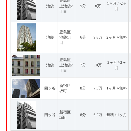
豊島区
1ヶ月 / -2ヶ
池袋
上池袋2
5分
8万
月
丁目
豊島区
池袋
池袋1丁
6分
9.8万
2ヶ月 /-無料
目
豊島区
2ヶ月 /-2ヶ
池袋
上池袋2
7分
10万
月
丁目
新宿区
四ッ谷
8分
7.3万
1ヶ月 /-無料
坂町
新宿区
四ッ谷
8分
6.2万
無料 /-1ヶ月
坂町