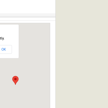
ly.
OK