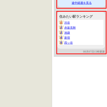
途中経過を見る
住みたい駅ランキング
1
渋谷
1
2
赤坂見附
2
2
池袋
2
4
新宿
4
5
四ッ谷
5
08月07日15時更新