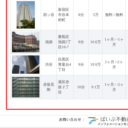
新宿区
四ッ谷
市谷本
8分
5万
無料 /-無料
村町
豊島区
1ヶ月 / -1ヶ
池袋
池袋2丁
8分
10.6万
月
目16-7
目黒区
2ヶ月 /-2ヶ
渋谷
青葉台4
9分
19.9万
月
丁目
港区赤
赤坂見
1ヶ月 / -2ヶ
坂２丁
10分
9.1万
附
月
目