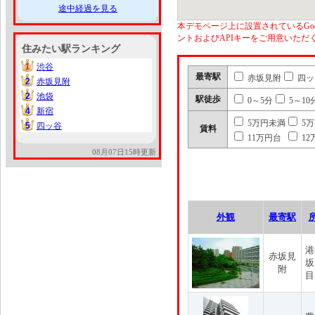
途中経過を見る
本デモページ上に設置されているGoo
ントおよびAPIキーをご用意いた
住みたい駅ランキング
1
渋谷
1
最寄駅
赤坂見附
四ッ
2
赤坂見附
2
2
池袋
2
駅徒歩
0～5分
5～10
4
新宿
4
5万円未満
5
5
四ッ谷
5
賃料
11万円台
12
08月07日15時更新
外観
最寄駅
港
赤坂見
坂
附
目