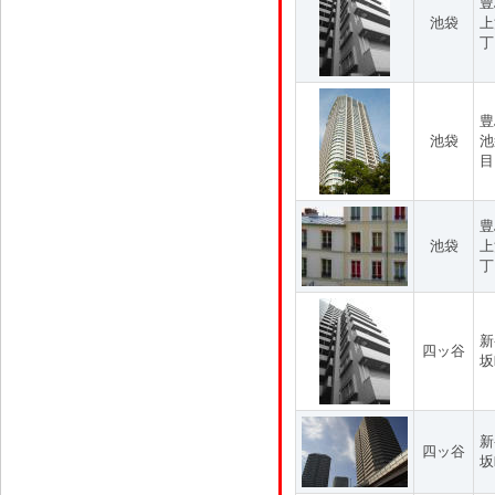
豊
池袋
上
丁
豊
池袋
池
目
豊
池袋
上
丁
新
四ッ谷
坂
新
四ッ谷
坂