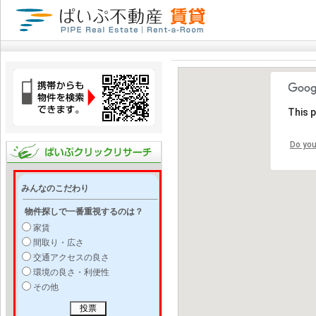
This 
Do you
みんなのこだわり
物件探しで一番重視するのは？
家賃
間取り・広さ
交通アクセスの良さ
環境の良さ・利便性
その他