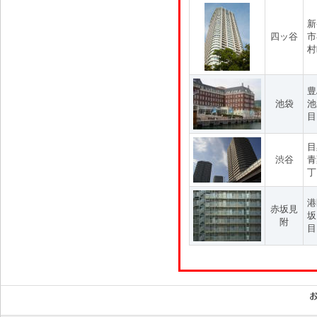
新
四ッ谷
市
村
豊
池袋
池
目
目
渋谷
青
丁
港
赤坂見
坂
附
目