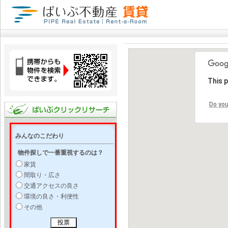
This 
Do you
みんなのこだわり
物件探しで一番重視するのは？
家賃
間取り・広さ
交通アクセスの良さ
環境の良さ・利便性
その他