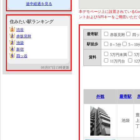
途中経過を見る
本デモページ上に設置されているGoo
ントおよびAPIキーをご用意いた
住みたい駅ランキング
1
渋谷
1
最寄駅
赤坂見附
四ッ
2
赤坂見附
2
2
池袋
2
駅徒歩
0～5分
5～10
4
新宿
4
5万円未満
5
5
四ッ谷
5
賃料
11万円台
12
08月07日15時更新
外観
最寄駅
豊
池袋
上
丁