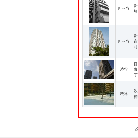
新
四ッ谷
坂
新
四ッ谷
市
村
目
渋谷
青
丁
渋
渋谷
神