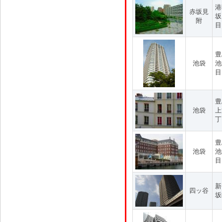
港
赤坂見
坂
附
目
豊
池袋
池
目
豊
池袋
上
丁
豊
池袋
池
目
新
四ッ谷
坂