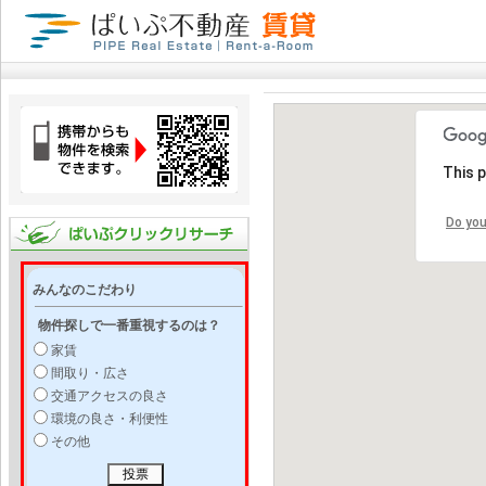
This 
Do you
みんなのこだわり
物件探しで一番重視するのは？
家賃
間取り・広さ
交通アクセスの良さ
環境の良さ・利便性
その他