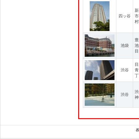
新
四ッ谷
市
村
豊
池袋
池
目
目
渋谷
青
丁
渋
渋谷
神