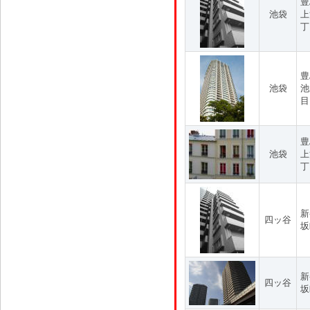
豊
池袋
上
丁
豊
池袋
池
目
豊
池袋
上
丁
新
四ッ谷
坂
新
四ッ谷
坂