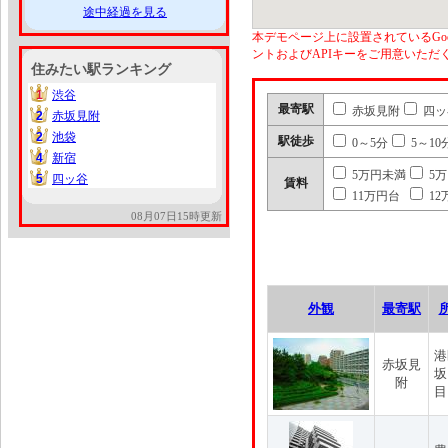
途中経過を見る
本デモページ上に設置されているGoo
ントおよびAPIキーをご用意いた
住みたい駅ランキング
1
渋谷
1
最寄駅
赤坂見附
四ッ
2
赤坂見附
2
2
池袋
2
駅徒歩
0～5分
5～10
4
新宿
4
5万円未満
5
5
四ッ谷
5
賃料
11万円台
12
08月07日15時更新
外観
最寄駅
港
赤坂見
坂
附
目