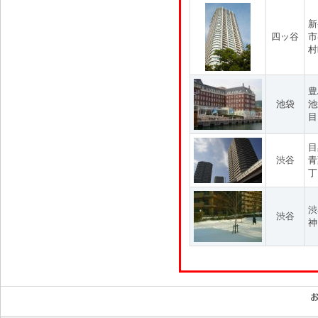
新
四ッ谷
市
村
豊
池袋
池
目
目
渋谷
青
丁
渋
渋谷
神