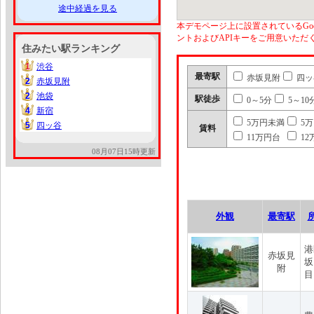
途中経過を見る
本デモページ上に設置されているGoo
ントおよびAPIキーをご用意いた
住みたい駅ランキング
1
渋谷
1
最寄駅
赤坂見附
四ッ
2
赤坂見附
2
2
池袋
2
駅徒歩
0～5分
5～10
4
新宿
4
5万円未満
5
5
四ッ谷
5
賃料
11万円台
12
08月07日15時更新
外観
最寄駅
港
赤坂見
坂
附
目