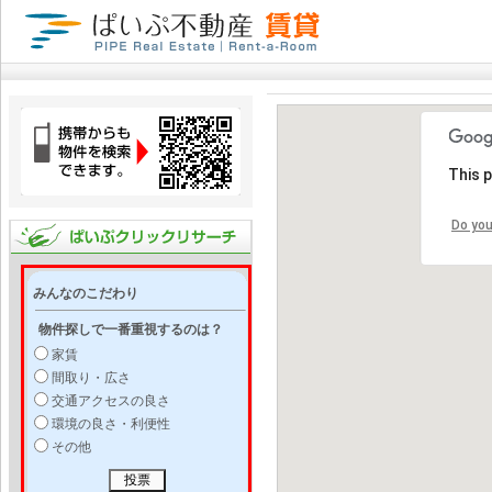
This 
Do you
みんなのこだわり
物件探しで一番重視するのは？
家賃
間取り・広さ
交通アクセスの良さ
環境の良さ・利便性
その他