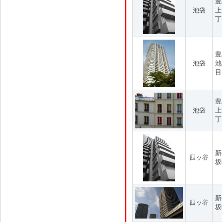
豊
池袋
上
丁
豊
池袋
池
目
豊
池袋
上
丁
新
四ッ谷
坂
新
四ッ谷
坂