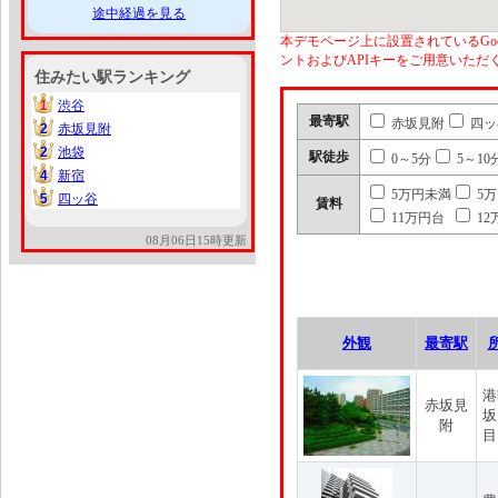
途中経過を見る
本デモページ上に設置されているGoo
ントおよびAPIキーをご用意いた
住みたい駅ランキング
1
渋谷
1
最寄駅
赤坂見附
四ッ
2
赤坂見附
2
2
池袋
2
駅徒歩
0～5分
5～10
4
新宿
4
5万円未満
5
5
四ッ谷
5
賃料
11万円台
12
08月06日15時更新
外観
最寄駅
港
赤坂見
坂
附
目