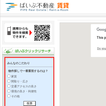
This 
Do you
みんなのこだわり
物件探しで一番重視するのは？
家賃
間取り・広さ
交通アクセスの良さ
環境の良さ・利便性
その他