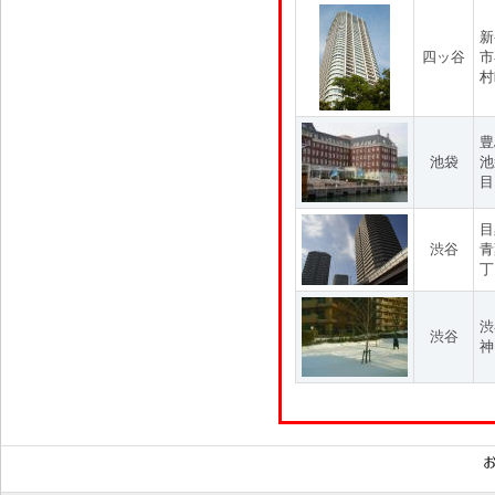
新
四ッ谷
市
村
豊
池袋
池
目
目
渋谷
青
丁
渋
渋谷
神