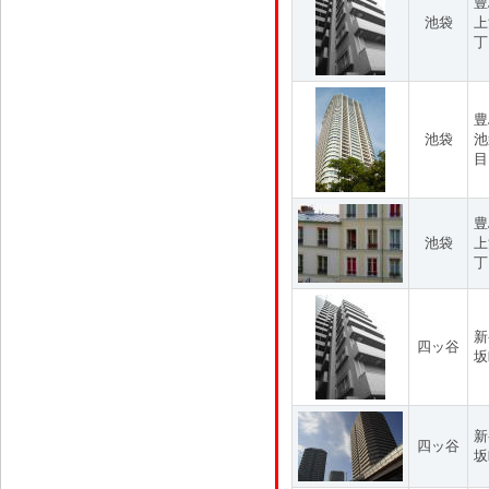
豊
池袋
上
丁
豊
池袋
池
目
豊
池袋
上
丁
新
四ッ谷
坂
新
四ッ谷
坂