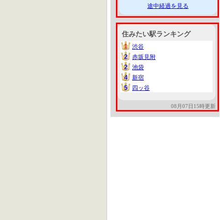
途中経過を見る
住みたい駅ランキング
1
渋谷
1
2
赤坂見附
2
2
池袋
2
4
新宿
4
5
四ッ谷
5
08月07日15時更新