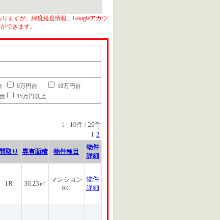
りますが、緯度経度情報、Googleアカウ
とができます。
台
9万円台
10万円台
円台
15万円以上
1
-
10
件 /
20
件
1
2
物件
間取り
専有面積
物件種目
詳細
物件
マンション
1R
30.23㎡
RC
詳細