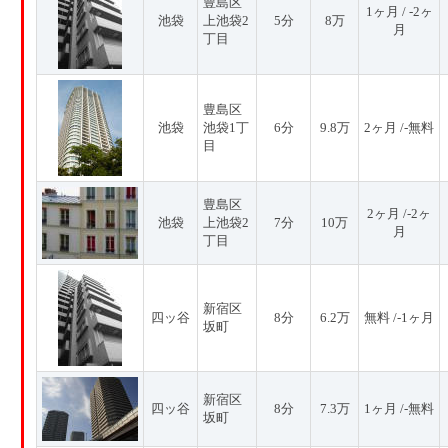
豊島区
1ヶ月 / -2ヶ
池袋
上池袋2
5分
8万
月
丁目
豊島区
池袋
池袋1丁
6分
9.8万
2ヶ月 /-無料
目
豊島区
2ヶ月 /-2ヶ
池袋
上池袋2
7分
10万
月
丁目
新宿区
四ッ谷
8分
6.2万
無料 /-1ヶ月
坂町
新宿区
四ッ谷
8分
7.3万
1ヶ月 /-無料
坂町