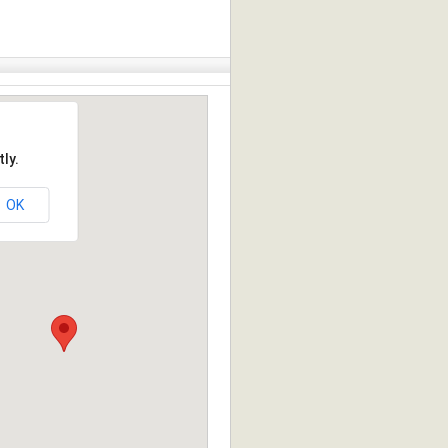
ly.
OK