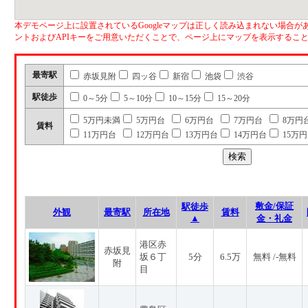
本デモページ上に設置されているGoogleマップは正しく読み込まれない場合があ
ントおよびAPIキーをご用意いただくことで、ページ上にマップを表示するこ
最寄駅
赤坂見附
四ッ谷
新宿
池袋
渋谷
駅徒歩
0～5分
5～10分
10～15分
15～20分
5万円未満
5万円台
6万円台
7万円台
8万円
賃料
11万円台
12万円台
13万円台
14万円台
15万
敷金/保証
駅徒歩
外観
最寄駅
所在地
賃料
▲
金・礼金
港区赤
赤坂見
坂６丁
5分
6.5万
無料 /-無料
附
目