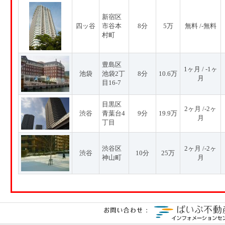
新宿区
四ッ谷
市谷本
8分
5万
無料 /-無料
村町
豊島区
1ヶ月 / -1ヶ
池袋
池袋2丁
8分
10.6万
月
目16-7
目黒区
2ヶ月 /-2ヶ
渋谷
青葉台4
9分
19.9万
月
丁目
渋谷区
2ヶ月 /-2ヶ
渋谷
10分
25万
神山町
月