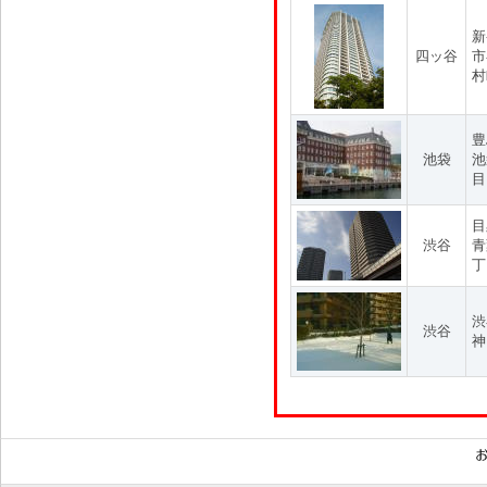
新
四ッ谷
市
村
豊
池袋
池
目
目
渋谷
青
丁
渋
渋谷
神