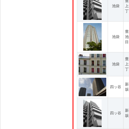
豊
池袋
上
丁
豊
池袋
池
目
豊
池袋
上
丁
新
四ッ谷
坂
新
四ッ谷
坂