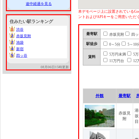
途中経過を見る
本デモページ上に設置されているGoo
ントおよびAPIキーをご用意いた
住みたい駅ランキング
1
渋谷
1
最寄駅
赤坂見附
四ッ
2
赤坂見附
2
2
池袋
2
駅徒歩
0～5分
5～10
4
新宿
4
5万円未満
5
5
四ッ谷
5
賃料
11万円台
12
08月06日15時更新
外観
最寄駅
港
赤坂見
坂
附
目