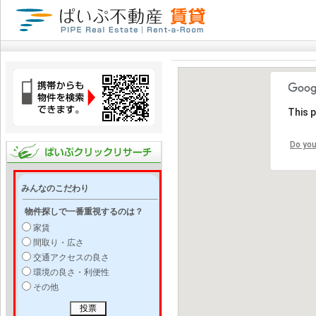
This 
Do you
みんなのこだわり
物件探しで一番重視するのは？
家賃
間取り・広さ
交通アクセスの良さ
環境の良さ・利便性
その他