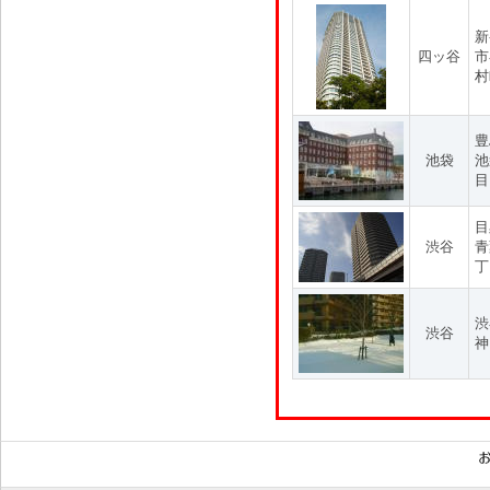
新
四ッ谷
市
村
豊
池袋
池
目
目
渋谷
青
丁
渋
渋谷
神