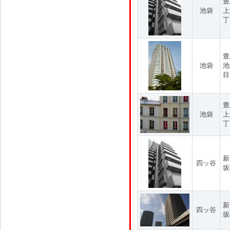
豊
池袋
上
丁
豊
池袋
池
目
豊
池袋
上
丁
新
四ッ谷
坂
新
四ッ谷
坂