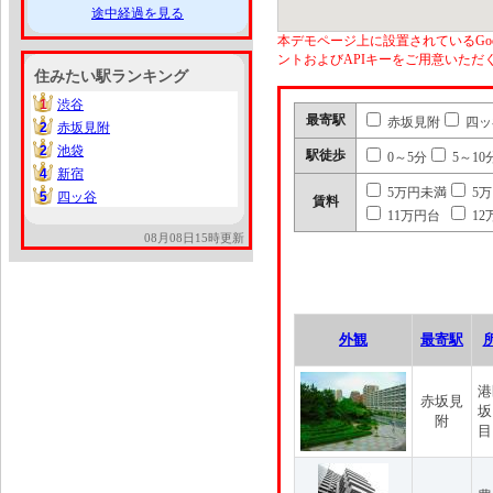
途中経過を見る
本デモページ上に設置されているGoo
ントおよびAPIキーをご用意いた
住みたい駅ランキング
1
渋谷
1
最寄駅
赤坂見附
四ッ
2
赤坂見附
2
2
池袋
2
駅徒歩
0～5分
5～10
4
新宿
4
5万円未満
5
5
四ッ谷
5
賃料
11万円台
12
08月08日15時更新
外観
最寄駅
港
赤坂見
坂
附
目