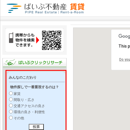
This 
Do you
みんなのこだわり
物件探しで一番重視するのは？
家賃
間取り・広さ
交通アクセスの良さ
環境の良さ・利便性
その他