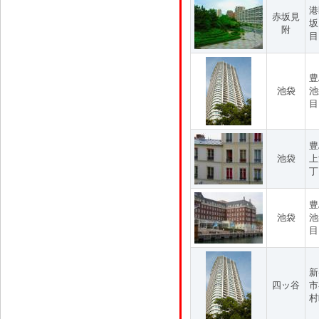
港
赤坂見
坂
附
目
豊
池袋
池
目
豊
池袋
上
丁
豊
池袋
池
目
新
四ッ谷
市
村