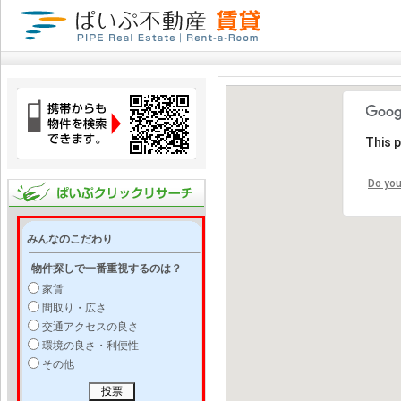
This 
Do you
みんなのこだわり
物件探しで一番重視するのは？
家賃
間取り・広さ
交通アクセスの良さ
環境の良さ・利便性
その他