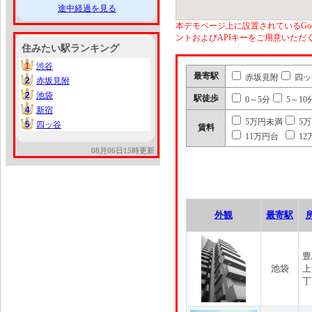
途中経過を見る
本デモページ上に設置されているGoo
ントおよびAPIキーをご用意いた
住みたい駅ランキング
1
渋谷
1
最寄駅
赤坂見附
四ッ
2
赤坂見附
2
2
池袋
2
駅徒歩
0～5分
5～10
4
新宿
4
5万円未満
5
5
四ッ谷
5
賃料
11万円台
12
08月06日15時更新
外観
最寄駅
豊
池袋
上
丁