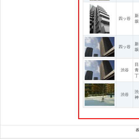
新
四ッ谷
坂
新
四ッ谷
坂
目
渋谷
青
丁
渋
渋谷
神