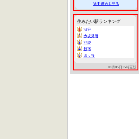
途中経過を見る
住みたい駅ランキング
1
渋谷
1
2
赤坂見附
2
2
池袋
2
4
新宿
4
5
四ッ谷
5
08月05日15時更新