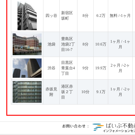
新宿区
四ッ谷
8分
6.2万
無料 /-1ヶ月
坂町
豊島区
1ヶ月 / -1ヶ
池袋
池袋2丁
8分
10.6万
月
目16-7
目黒区
2ヶ月 /-2ヶ
渋谷
青葉台4
9分
19.9万
月
丁目
港区赤
赤坂見
1ヶ月 / -2ヶ
坂２丁
10分
9.1万
附
月
目