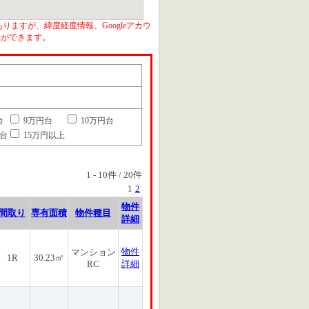
りますが、緯度経度情報、Googleアカウ
とができます。
台
9万円台
10万円台
円台
15万円以上
1
-
10
件 /
20
件
1
2
物件
間取り
専有面積
物件種目
詳細
物件
マンション
1R
30.23㎡
RC
詳細