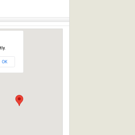
ly.
OK