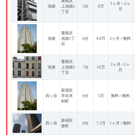
豊島区
1ヶ月 / -2ヶ
池袋
上池袋2
5分
8万
月
丁目
豊島区
池袋
池袋1丁
6分
9.8万
2ヶ月 /-無料
目
豊島区
2ヶ月 /-2ヶ
池袋
上池袋2
7分
10万
月
丁目
新宿区
四ッ谷
市谷本
8分
5万
無料 /-無料
村町
新宿区
四ッ谷
8分
7.3万
1ヶ月 /-無料
坂町