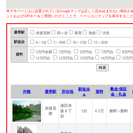
本デモページ上に設置されているGoogleマップは正しく読み込まれない場合があ
ントおよびAPIキーをご用意いただくことで、ページ上にマップを表示するこ
最寄駅
赤坂見附
四ッ谷
新宿
池袋
渋谷
駅徒歩
0～5分
5～10分
10～15分
15～20分
5万円未満
5万円台
6万円台
7万円台
8万円
賃料
11万円台
12万円台
13万円台
14万円台
15万
敷金/保証
駅徒歩
外観
最寄駅
所在地
賃料
▲
金・礼金
港区赤
赤坂見
坂６丁
5分
6.5万
無料 /-無料
附
目