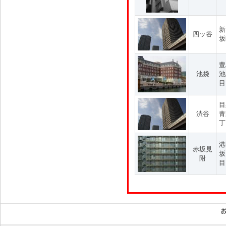
新
四ッ谷
坂
豊
池袋
池
目
目
渋谷
青
丁
港
赤坂見
坂
附
目