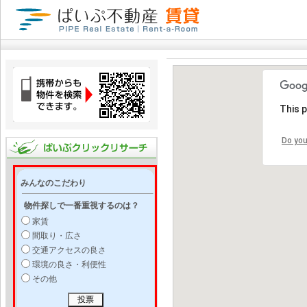
This 
Do you
みんなのこだわり
物件探しで一番重視するのは？
家賃
間取り・広さ
交通アクセスの良さ
環境の良さ・利便性
その他