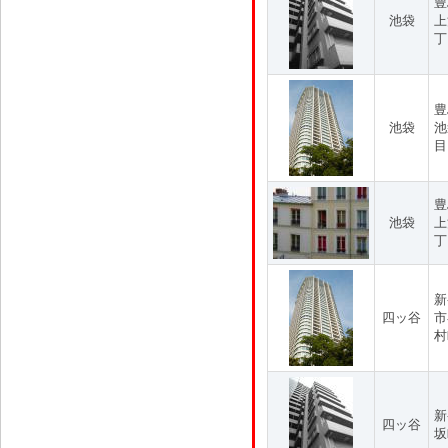
豊
池袋
上
丁
豊
池袋
池
目
豊
池袋
上
丁
新
四ッ谷
市
村
新
四ッ谷
坂