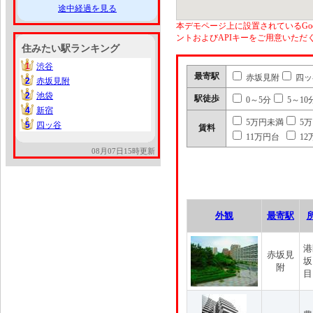
途中経過を見る
本デモページ上に設置されているGoo
ントおよびAPIキーをご用意いた
住みたい駅ランキング
1
渋谷
1
最寄駅
赤坂見附
四ッ
2
赤坂見附
2
2
池袋
2
駅徒歩
0～5分
5～10
4
新宿
4
5万円未満
5
5
四ッ谷
5
賃料
11万円台
12
08月07日15時更新
外観
最寄駅
港
赤坂見
坂
附
目