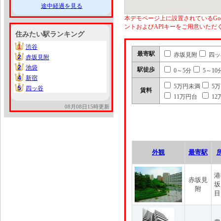
途中経過を見る
本デモページ上に設置されているGoo
ントおよびAPIキーをご用意いた
住みたい駅ランキング
1
渋谷
1
最寄駅
赤坂見附
四ッ
2
赤坂見附
2
2
池袋
2
駅徒歩
0～5分
5～10
4
新宿
4
5万円未満
5
5
四ッ谷
5
賃料
11万円台
12
08月08日15時更新
外観
最寄駅
港
赤坂見
坂
附
目