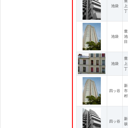
豊
池袋
上
丁
豊
池袋
池
目
豊
池袋
上
丁
新
四ッ谷
市
村
新
四ッ谷
坂