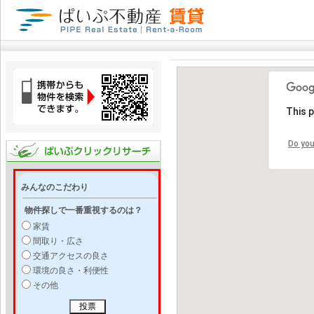
This 
Do you
みんなのこだわり
物件探しで一番重視するのは？
家賃
間取り・広さ
交通アクセスの良さ
環境の良さ・利便性
その他