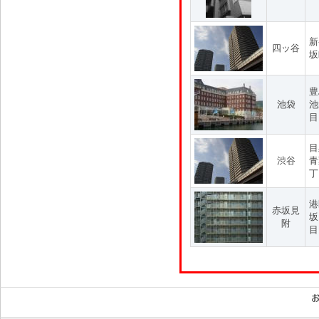
新
四ッ谷
坂
豊
池袋
池
目
目
渋谷
青
丁
港
赤坂見
坂
附
目