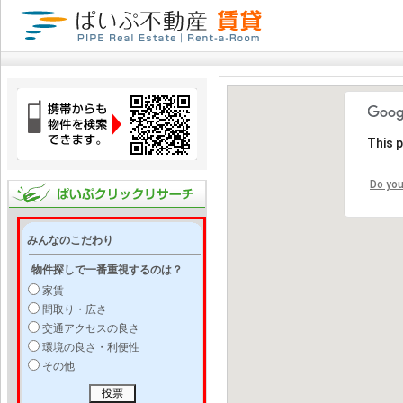
This 
Do you
みんなのこだわり
物件探しで一番重視するのは？
家賃
間取り・広さ
交通アクセスの良さ
環境の良さ・利便性
その他