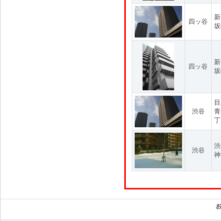
新
四ッ谷
坂
新
四ッ谷
坂
目
渋谷
青
丁
渋
渋谷
神