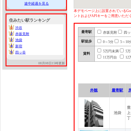
途中経過を見る
本デモページ上に設置されているGoo
ントおよびAPIキーをご用意いた
住みたい駅ランキング
1
渋谷
1
最寄駅
赤坂見附
四ッ
2
赤坂見附
2
2
池袋
2
駅徒歩
0～5分
5～10
4
新宿
4
5万円未満
5
5
四ッ谷
5
賃料
11万円台
12
08月08日15時更新
外観
最寄駅
豊
池袋
上
丁