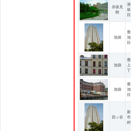
港
赤坂見
坂
附
目
豊
池袋
池
目
豊
池袋
上
丁
豊
池袋
池
目
新
四ッ谷
市
村