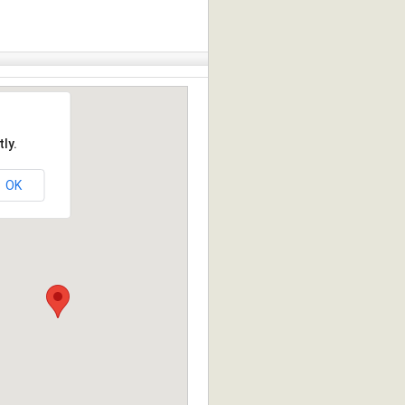
ly.
OK