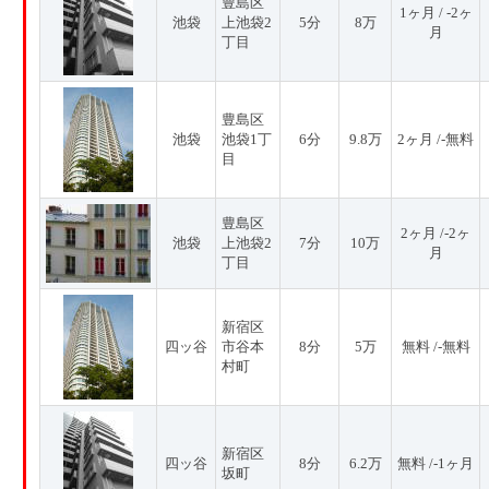
豊島区
1ヶ月 / -2ヶ
池袋
上池袋2
5分
8万
月
丁目
豊島区
池袋
池袋1丁
6分
9.8万
2ヶ月 /-無料
目
豊島区
2ヶ月 /-2ヶ
池袋
上池袋2
7分
10万
月
丁目
新宿区
四ッ谷
市谷本
8分
5万
無料 /-無料
村町
新宿区
四ッ谷
8分
6.2万
無料 /-1ヶ月
坂町