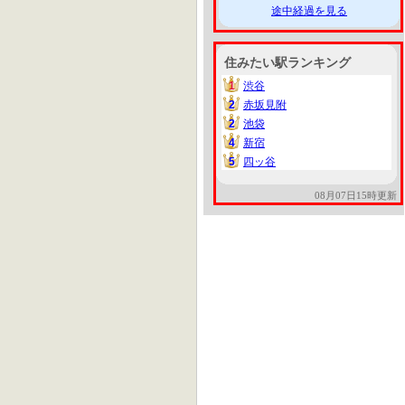
途中経過を見る
住みたい駅ランキング
1
渋谷
1
2
赤坂見附
2
2
池袋
2
4
新宿
4
5
四ッ谷
5
08月07日15時更新