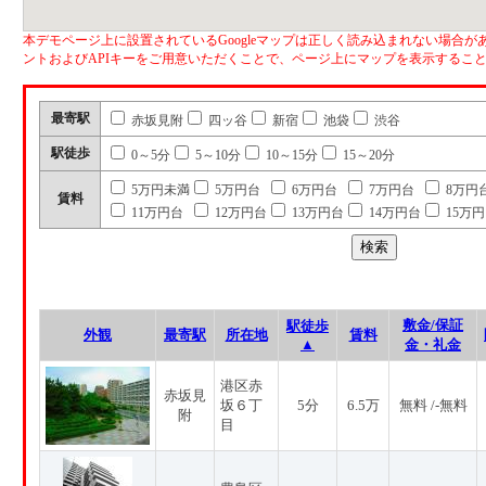
本デモページ上に設置されているGoogleマップは正しく読み込まれない場合があ
ントおよびAPIキーをご用意いただくことで、ページ上にマップを表示するこ
最寄駅
赤坂見附
四ッ谷
新宿
池袋
渋谷
駅徒歩
0～5分
5～10分
10～15分
15～20分
5万円未満
5万円台
6万円台
7万円台
8万円
賃料
11万円台
12万円台
13万円台
14万円台
15万
敷金/保証
駅徒歩
外観
最寄駅
所在地
賃料
▲
金・礼金
港区赤
赤坂見
坂６丁
5分
6.5万
無料 /-無料
附
目