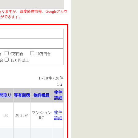
りますが、緯度経度情報、Googleアカウ
とができます。
台
9万円台
10万円台
円台
15万円以上
1
-
10
件 /
20
件
1
2
物件
間取り
専有面積
物件種目
詳細
物件
マンション
1R
30.23㎡
RC
詳細