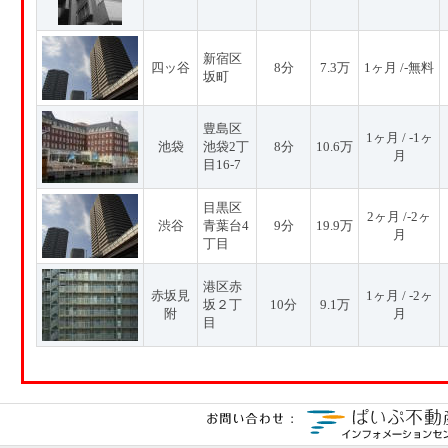
新宿区
四ッ谷
8分
7.3万
1ヶ月 /-無料
坂町
豊島区
1ヶ月 / -1ヶ
池袋
池袋2丁
8分
10.6万
月
目16-7
目黒区
2ヶ月 /-2ヶ
渋谷
青葉台4
9分
19.9万
月
丁目
港区赤
赤坂見
1ヶ月 / -2ヶ
坂２丁
10分
9.1万
附
月
目