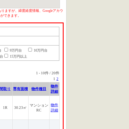
りますが、緯度経度情報、Googleアカウ
とができます。
台
9万円台
10万円台
円台
15万円以上
1
-
10
件 /
20
件
1
2
物件
間取り
専有面積
物件種目
詳細
物件
マンション
1R
30.23㎡
RC
詳細