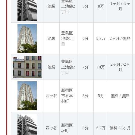
豊島区
1ヶ月 / -2ヶ
池袋
上池袋2
5分
8万
月
丁目
豊島区
池袋
池袋1丁
6分
9.8万
2ヶ月 /-無料
目
豊島区
2ヶ月 /-2ヶ
池袋
上池袋2
7分
10万
月
丁目
新宿区
四ッ谷
市谷本
8分
5万
無料 /-無料
村町
新宿区
四ッ谷
8分
6.2万
無料 /-1ヶ月
坂町