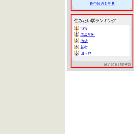
途中経過を見る
住みたい駅ランキング
1
渋谷
1
2
赤坂見附
2
2
池袋
2
4
新宿
4
5
四ッ谷
5
08月07日15時更新