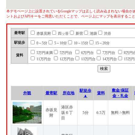
本デモページ上に設置されているGoogleマップは正しく読み込まれない場合があ
ントおよびAPIキーをご用意いただくことで、ページ上にマップを表示するこ
最寄駅
赤坂見附
四ッ谷
新宿
池袋
渋谷
駅徒歩
0～5分
5～10分
10～15分
15～20分
5万円未満
5万円台
6万円台
7万円台
8万円
賃料
11万円台
12万円台
13万円台
14万円台
15万
敷金/保証
駅徒歩
外観
最寄駅
所在地
賃料
▲
金・礼金
港区赤
赤坂見
坂６丁
5分
6.5万
無料 /-無料
附
目