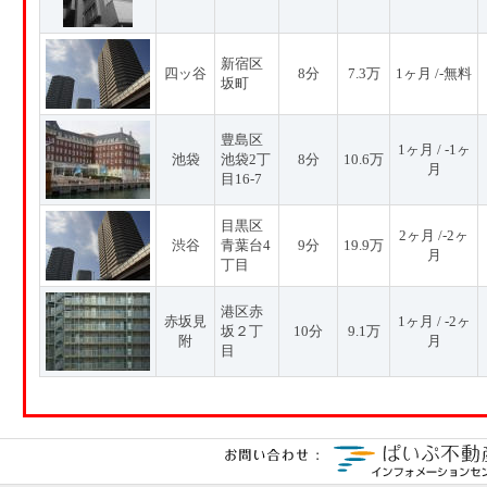
新宿区
四ッ谷
8分
7.3万
1ヶ月 /-無料
坂町
豊島区
1ヶ月 / -1ヶ
池袋
池袋2丁
8分
10.6万
月
目16-7
目黒区
2ヶ月 /-2ヶ
渋谷
青葉台4
9分
19.9万
月
丁目
港区赤
赤坂見
1ヶ月 / -2ヶ
坂２丁
10分
9.1万
附
月
目