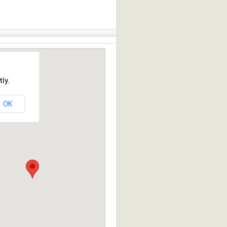
ly.
OK