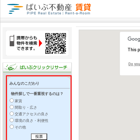
This 
Do you
みんなのこだわり
物件探しで一番重視するのは？
家賃
間取り・広さ
交通アクセスの良さ
環境の良さ・利便性
その他