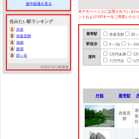
途中経過を見る
本デモページ上に設置されているGoo
ントおよびAPIキーをご用意いた
住みたい駅ランキング
1
渋谷
1
最寄駅
赤坂見附
四ッ
2
赤坂見附
2
2
池袋
2
駅徒歩
0～5分
5～10
4
新宿
4
5万円未満
5
5
四ッ谷
5
賃料
11万円台
12
08月07日15時更新
外観
最寄駅
港
赤坂見
坂
附
目