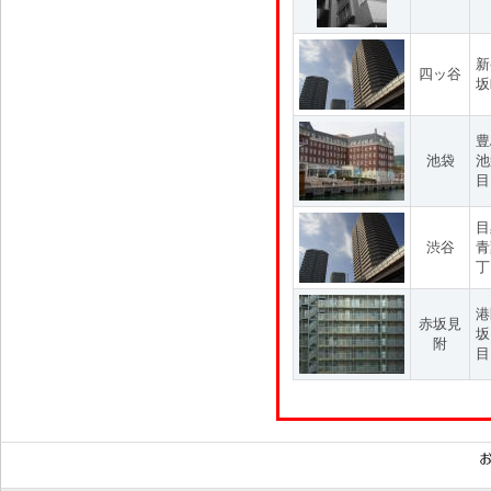
新
四ッ谷
坂
豊
池袋
池
目
目
渋谷
青
丁
港
赤坂見
坂
附
目