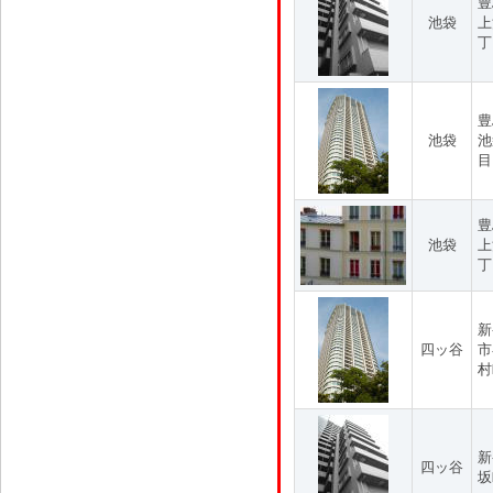
豊
池袋
上
丁
豊
池袋
池
目
豊
池袋
上
丁
新
四ッ谷
市
村
新
四ッ谷
坂