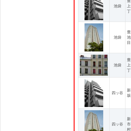
豊
池袋
上
丁
豊
池袋
池
目
豊
池袋
上
丁
新
四ッ谷
坂
新
四ッ谷
市
村