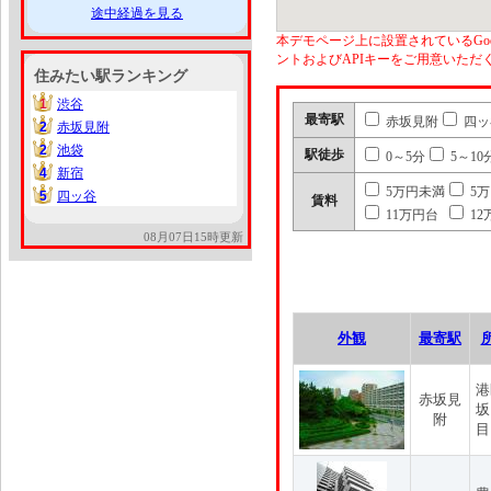
途中経過を見る
本デモページ上に設置されているGoo
ントおよびAPIキーをご用意いた
住みたい駅ランキング
1
渋谷
1
最寄駅
赤坂見附
四ッ
2
赤坂見附
2
2
池袋
2
駅徒歩
0～5分
5～10
4
新宿
4
5万円未満
5
5
四ッ谷
5
賃料
11万円台
12
08月07日15時更新
外観
最寄駅
港
赤坂見
坂
附
目