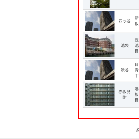
新
四ッ谷
坂
豊
池袋
池
目
目
渋谷
青
丁
港
赤坂見
坂
附
目