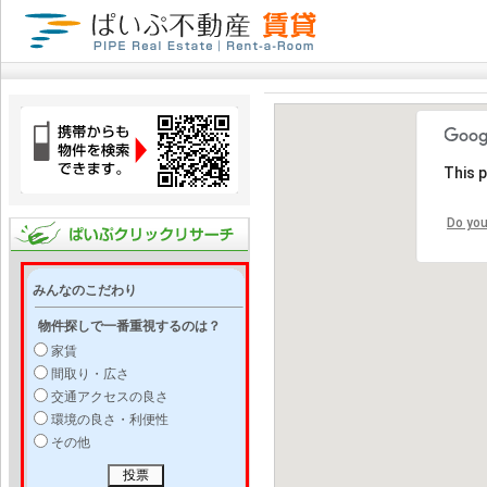
This 
Do you
みんなのこだわり
物件探しで一番重視するのは？
家賃
間取り・広さ
交通アクセスの良さ
環境の良さ・利便性
その他