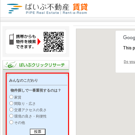
This 
Do you
みんなのこだわり
物件探しで一番重視するのは？
家賃
間取り・広さ
交通アクセスの良さ
環境の良さ・利便性
その他