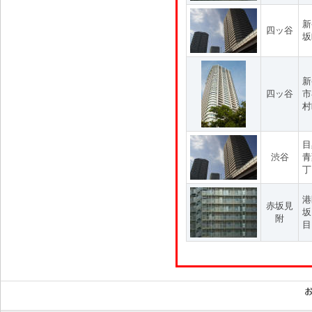
新
四ッ谷
坂
新
四ッ谷
市
村
目
渋谷
青
丁
港
赤坂見
坂
附
目