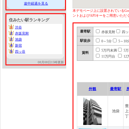
途中経過を見る
本デモページ上に設置されているGoo
ントおよびAPIキーをご用意いた
住みたい駅ランキング
1
渋谷
1
最寄駅
赤坂見附
四ッ
2
赤坂見附
2
2
池袋
2
駅徒歩
0～5分
5～10
4
新宿
4
5万円未満
5
5
四ッ谷
5
賃料
11万円台
12
08月08日15時更新
外観
最寄駅
豊
池袋
上
丁