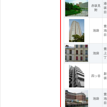
港
赤坂見
坂
附
目
豊
池袋
池
目
豊
池袋
上
丁
新
四ッ谷
坂
豊
池袋
池
目