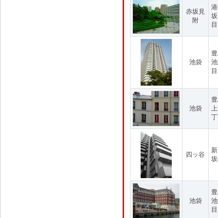
港
赤坂見
坂
附
目
豊
池袋
池
目
豊
池袋
上
丁
新
四ッ谷
坂
豊
池袋
池
目