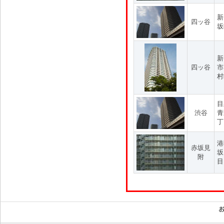
新
四ッ谷
坂
新
四ッ谷
市
村
目
渋谷
青
丁
港
赤坂見
坂
附
目