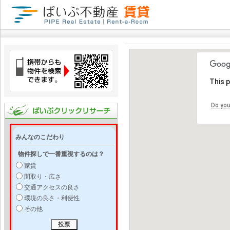
This 
Do you
みんなのこだわり
物件探しで一番重視するのは？
家賃
間取り・広さ
交通アクセスの良さ
環境の良さ・利便性
その他