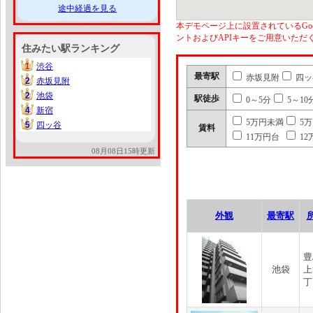
途中経過を見る
本デモページ上に設置されているGoo
ントおよびAPIキーをご用意いた
住みたい駅ランキング
1
渋谷
1
最寄駅
赤坂見附
四ッ
2
赤坂見附
2
2
池袋
2
駅徒歩
0～5分
5～10
4
新宿
4
5万円未満
5
5
四ッ谷
5
賃料
11万円台
12
08月08日15時更新
外観
最寄駅
豊
池袋
上
丁