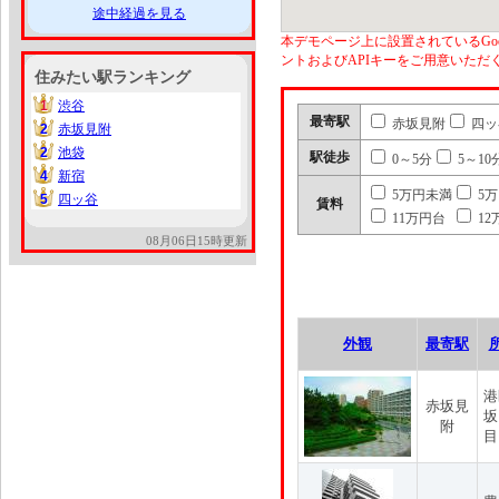
途中経過を見る
本デモページ上に設置されているGoo
ントおよびAPIキーをご用意いた
住みたい駅ランキング
1
渋谷
1
最寄駅
赤坂見附
四ッ
2
赤坂見附
2
2
池袋
2
駅徒歩
0～5分
5～10
4
新宿
4
5万円未満
5
5
四ッ谷
5
賃料
11万円台
12
08月06日15時更新
外観
最寄駅
港
赤坂見
坂
附
目