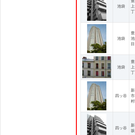
豊
池袋
上
丁
豊
池袋
池
目
豊
池袋
上
丁
新
四ッ谷
市
村
新
四ッ谷
坂