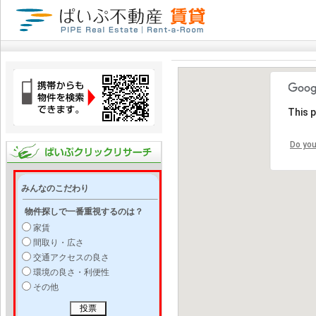
This 
Do you
みんなのこだわり
物件探しで一番重視するのは？
家賃
間取り・広さ
交通アクセスの良さ
環境の良さ・利便性
その他