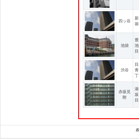
新
四ッ谷
坂
豊
池袋
池
目
目
渋谷
青
丁
港
赤坂見
坂
附
目