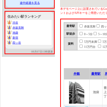
途中経過を見る
本デモページ上に設置されているGoo
ントおよびAPIキーをご用意いた
住みたい駅ランキング
1
渋谷
1
最寄駅
赤坂見附
四ッ
2
赤坂見附
2
2
池袋
2
駅徒歩
0～5分
5～10
4
新宿
4
5万円未満
5
5
四ッ谷
5
賃料
11万円台
12
08月07日15時更新
外観
最寄駅
豊
池袋
上
丁