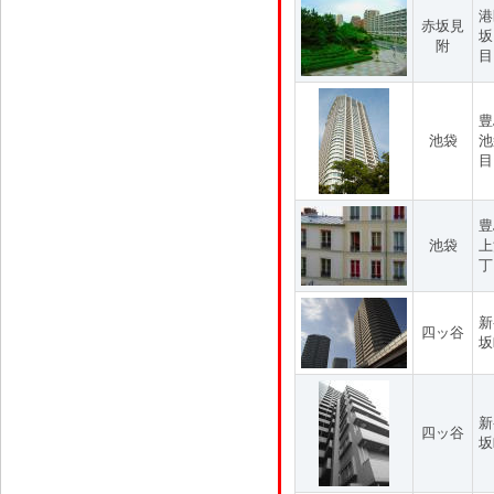
港
赤坂見
坂
附
目
豊
池袋
池
目
豊
池袋
上
丁
新
四ッ谷
坂
新
四ッ谷
坂