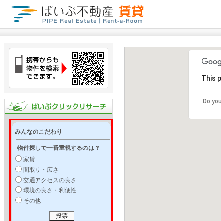
This 
Do you
みんなのこだわり
物件探しで一番重視するのは？
家賃
間取り・広さ
交通アクセスの良さ
環境の良さ・利便性
その他