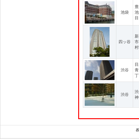
豊
池袋
池
目
新
四ッ谷
市
村
目
渋谷
青
丁
渋
渋谷
神