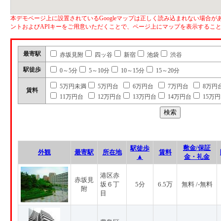
本デモページ上に設置されているGoogleマップは正しく読み込まれない場合があ
ントおよびAPIキーをご用意いただくことで、ページ上にマップを表示するこ
最寄駅
赤坂見附
四ッ谷
新宿
池袋
渋谷
駅徒歩
0～5分
5～10分
10～15分
15～20分
5万円未満
5万円台
6万円台
7万円台
8万円
賃料
11万円台
12万円台
13万円台
14万円台
15万
敷金/保証
駅徒歩
外観
最寄駅
所在地
賃料
▲
金・礼金
港区赤
赤坂見
坂６丁
5分
6.5万
無料 /-無料
附
目