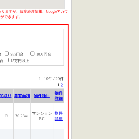
りますが、緯度経度情報、Googleアカウ
とができます。
台
9万円台
10万円台
円台
15万円以上
1
-
10
件 /
20
件
1
2
物件
間取り
専有面積
物件種目
詳細
物件
マンション
1R
30.23㎡
RC
詳細