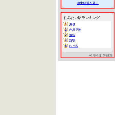
途中経過を見る
住みたい駅ランキング
1
渋谷
1
2
赤坂見附
2
2
池袋
2
4
新宿
4
5
四ッ谷
5
08月09日15時更新