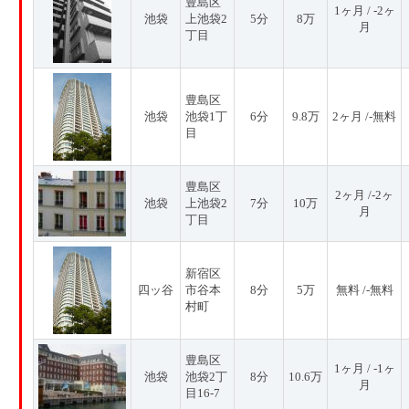
豊島区
1ヶ月 / -2ヶ
池袋
上池袋2
5分
8万
月
丁目
豊島区
池袋
池袋1丁
6分
9.8万
2ヶ月 /-無料
目
豊島区
2ヶ月 /-2ヶ
池袋
上池袋2
7分
10万
月
丁目
新宿区
四ッ谷
市谷本
8分
5万
無料 /-無料
村町
豊島区
1ヶ月 / -1ヶ
池袋
池袋2丁
8分
10.6万
月
目16-7