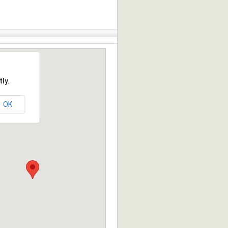
ly.
OK