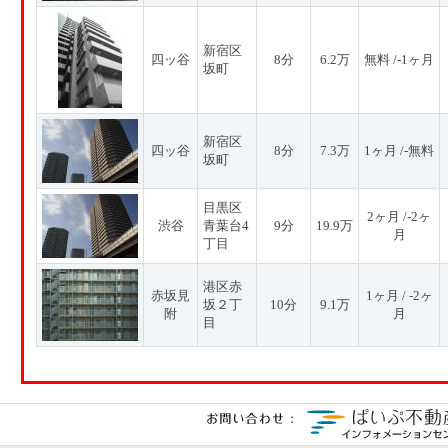
新宿区
四ッ谷
8分
6.2万
無料 /-1ヶ月
坂町
新宿区
四ッ谷
8分
7.3万
1ヶ月 /-無料
坂町
目黒区
2ヶ月 /-2ヶ
渋谷
青葉台4
9分
19.9万
月
丁目
港区赤
赤坂見
1ヶ月 / -2ヶ
坂２丁
10分
9.1万
附
月
目