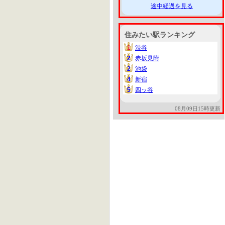
途中経過を見る
住みたい駅ランキング
1
渋谷
1
2
赤坂見附
2
2
池袋
2
4
新宿
4
5
四ッ谷
5
08月09日15時更新