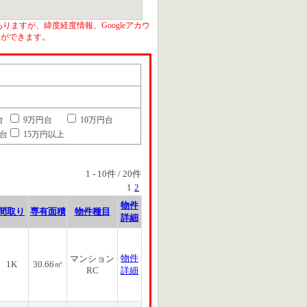
りますが、緯度経度情報、Googleアカウ
とができます。
台
9万円台
10万円台
円台
15万円以上
1
-
10
件 /
20
件
1
2
物件
間取り
専有面積
物件種目
詳細
物件
マンション
1K
30.66㎡
RC
詳細