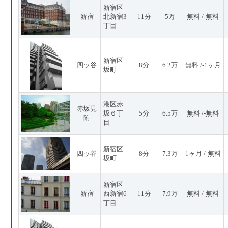
新宿区
新宿
北新宿3
11分
5万
無料 /-無料
丁目
新宿区
四ッ谷
8分
6.2万
無料 /-1ヶ月
坂町
港区赤
赤坂見
坂６丁
5分
6.5万
無料 /-無料
附
目
新宿区
四ッ谷
8分
7.3万
1ヶ月 /-無料
坂町
新宿区
新宿
西新宿6
11分
7.9万
無料 /-無料
丁目