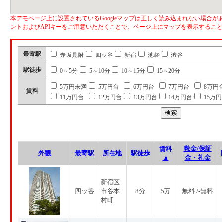
本デモページ上に設置されているGoogleマップは正しく読み込まれない場合があ
ントおよびAPIキーをご用意いただくことで、ページ上にマップを表示するこ
最寄駅
赤坂見附
四ッ谷
新宿
池袋
渋谷
駅徒歩
0～5分
5～10分
10～15分
15～20分
5万円未満
5万円台
6万円台
7万円台
8万円
賃料
11万円台
12万円台
13万円台
14万円台
15万
敷金/保証
賃料
外観
最寄駅
所在地
駅徒歩
▲
金・礼金
新宿区
四ッ谷
市谷本
8分
5万
無料 /-無料
村町