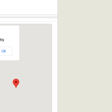
ly.
OK