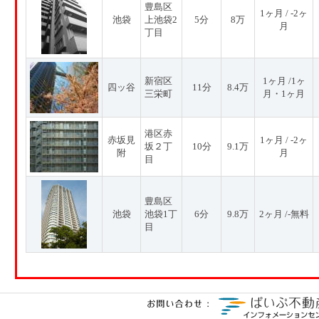
豊島区
1ヶ月 / -2ヶ
池袋
上池袋2
5分
8万
月
丁目
新宿区
1ヶ月 /1ヶ
四ッ谷
11分
8.4万
三栄町
月・1ヶ月
港区赤
赤坂見
1ヶ月 / -2ヶ
坂２丁
10分
9.1万
附
月
目
豊島区
池袋
池袋1丁
6分
9.8万
2ヶ月 /-無料
目