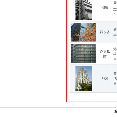
豊
池袋
上
丁
新
四ッ谷
三
港
赤坂見
坂
附
目
豊
池袋
池
目