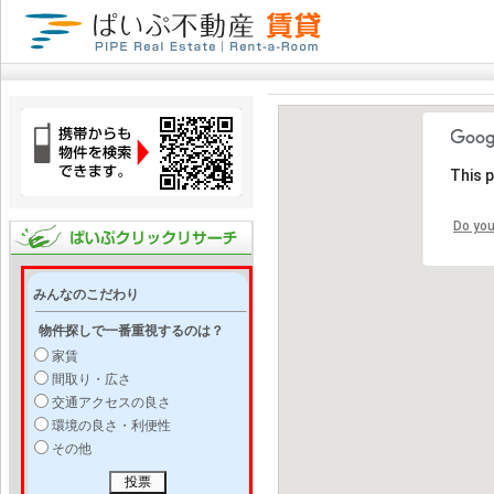
This 
Do you
みんなのこだわり
物件探しで一番重視するのは？
家賃
間取り・広さ
交通アクセスの良さ
環境の良さ・利便性
その他