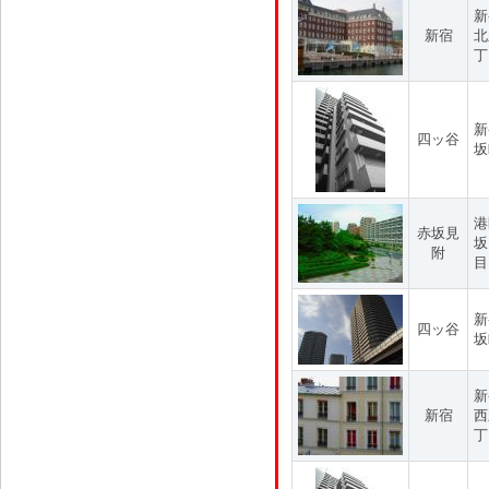
新
新宿
北
丁
新
四ッ谷
坂
港
赤坂見
坂
附
目
新
四ッ谷
坂
新
新宿
西
丁