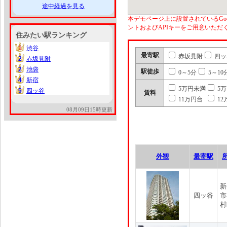
途中経過を見る
本デモページ上に設置されているGoo
ントおよびAPIキーをご用意いた
住みたい駅ランキング
1
渋谷
1
最寄駅
赤坂見附
四ッ
2
赤坂見附
2
2
池袋
2
駅徒歩
0～5分
5～10
4
新宿
4
5万円未満
5
5
四ッ谷
5
賃料
11万円台
12
08月09日15時更新
外観
最寄駅
新
四ッ谷
市
村