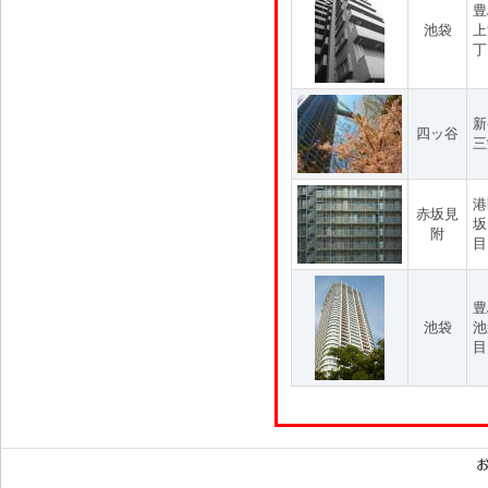
豊
池袋
上
丁
新
四ッ谷
三
港
赤坂見
坂
附
目
豊
池袋
池
目