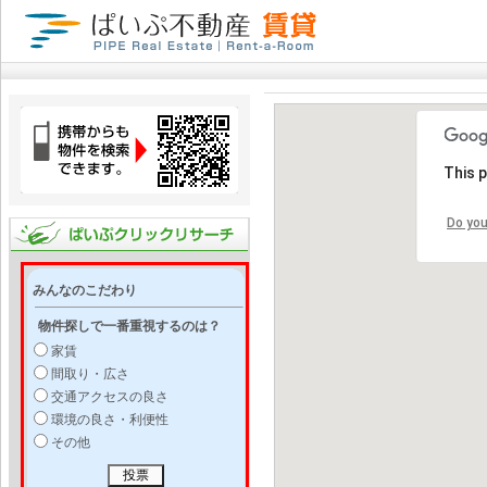
This 
Do you
みんなのこだわり
物件探しで一番重視するのは？
家賃
間取り・広さ
交通アクセスの良さ
環境の良さ・利便性
その他