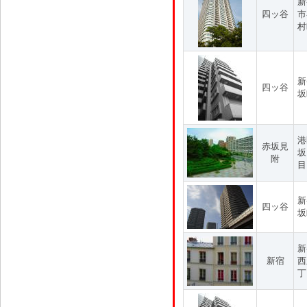
新
四ッ谷
市
村
新
四ッ谷
坂
港
赤坂見
坂
附
目
新
四ッ谷
坂
新
新宿
西
丁