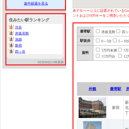
途中経過を見る
本デモページ上に設置されているGoo
ントおよびAPIキーをご用意いた
住みたい駅ランキング
1
渋谷
1
最寄駅
赤坂見附
四ッ
2
赤坂見附
2
2
池袋
2
駅徒歩
0～5分
5～10
4
新宿
4
5万円未満
5
5
四ッ谷
5
賃料
11万円台
12
08月08日15時更新
外観
最寄駅
新
新宿
北
丁