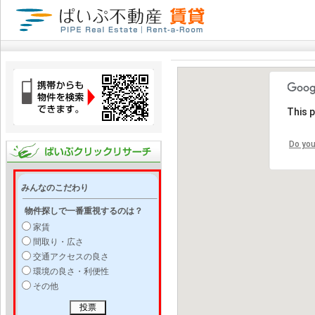
This 
Do you
みんなのこだわり
物件探しで一番重視するのは？
家賃
間取り・広さ
交通アクセスの良さ
環境の良さ・利便性
その他