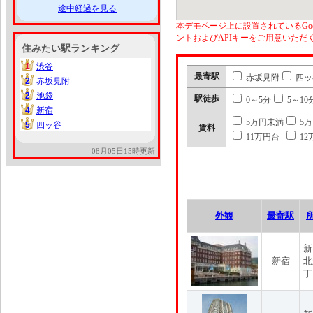
途中経過を見る
本デモページ上に設置されているGoo
ントおよびAPIキーをご用意いた
住みたい駅ランキング
1
渋谷
1
最寄駅
赤坂見附
四ッ
2
赤坂見附
2
2
池袋
2
駅徒歩
0～5分
5～10
4
新宿
4
5万円未満
5
5
四ッ谷
5
賃料
11万円台
12
08月05日15時更新
外観
最寄駅
新
新宿
北
丁