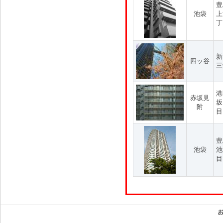
豊
池袋
上
丁
新
四ッ谷
三
港
赤坂見
坂
附
目
豊
池袋
池
目