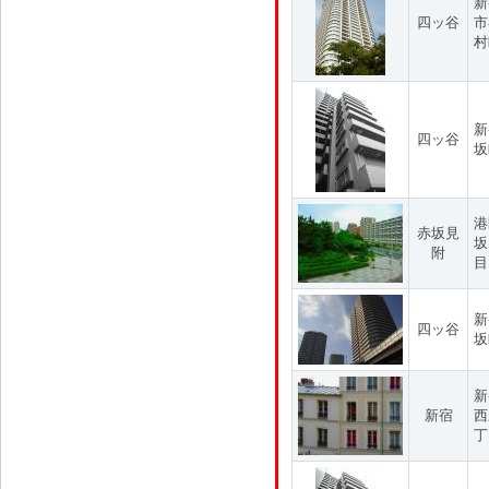
新
四ッ谷
市
村
新
四ッ谷
坂
港
赤坂見
坂
附
目
新
四ッ谷
坂
新
新宿
西
丁