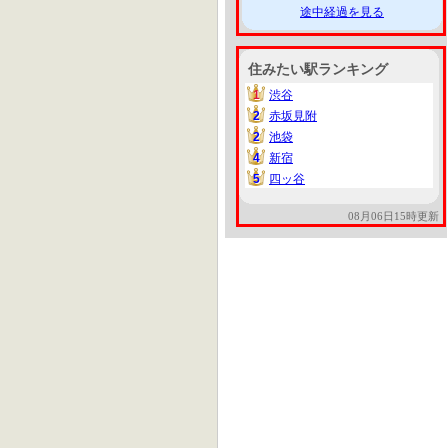
途中経過を見る
住みたい駅ランキング
1
渋谷
1
2
赤坂見附
2
2
池袋
2
4
新宿
4
5
四ッ谷
5
08月06日15時更新