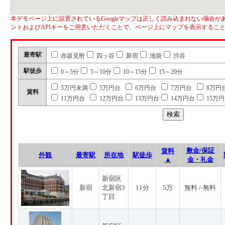
本デモページ上に設置されているGoogleマップは正しく読み込まれない場合があ
ントおよびAPIキーをご用意いただくことで、ページ上にマップを表示するこ
最寄駅
赤坂見附
四ッ谷
新宿
池袋
渋谷
駅徒歩
0～5分
5～10分
10～15分
15～20分
5万円未満
5万円台
6万円台
7万円台
8万円
賃料
11万円台
12万円台
13万円台
14万円台
15万
敷金/保証
賃料
外観
最寄駅
所在地
駅徒歩
▲
金・礼金
新宿区
新宿
北新宿3
11分
5万
無料 /-無料
丁目