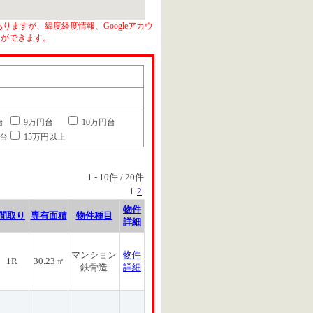
りますが、緯度経度情報、Googleアカウ
とができます。
台
9万円台
10万円台
円台
15万円以上
1
-
10
件 /
20
件
1
2
物件
間取り
専有面積
物件種目
詳細
マンション
物件
1R
30.23㎡
鉄骨造
詳細