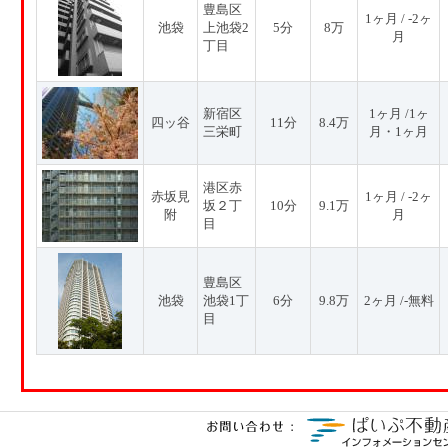
豊島区
1ヶ月 / -2ヶ
池袋
上池袋2
5分
8万
月
丁目
新宿区
1ヶ月 /1ヶ
四ッ谷
11分
8.4万
三栄町
月・1ヶ月
港区赤
赤坂見
1ヶ月 / -2ヶ
坂２丁
10分
9.1万
附
月
目
豊島区
池袋
池袋1丁
6分
9.8万
2ヶ月 /-無料
目