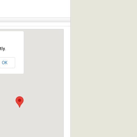
ly.
OK