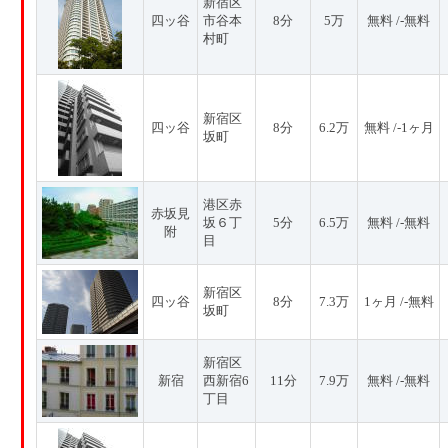
新宿区
四ッ谷
市谷本
8分
5万
無料 /-無料
村町
新宿区
四ッ谷
8分
6.2万
無料 /-1ヶ月
坂町
港区赤
赤坂見
坂６丁
5分
6.5万
無料 /-無料
附
目
新宿区
四ッ谷
8分
7.3万
1ヶ月 /-無料
坂町
新宿区
新宿
西新宿6
11分
7.9万
無料 /-無料
丁目