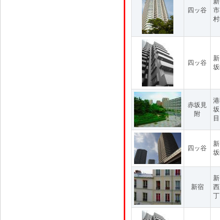
新
四ッ谷
市
村
新
四ッ谷
坂
港
赤坂見
坂
附
目
新
四ッ谷
坂
新
新宿
西
丁