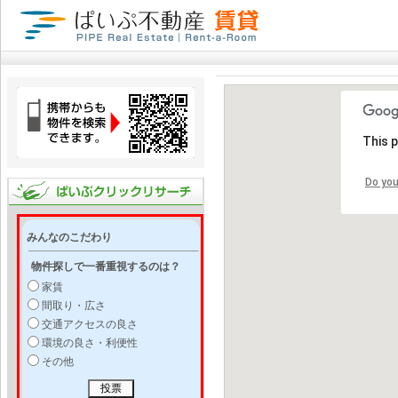
This 
Do you
みんなのこだわり
物件探しで一番重視するのは？
家賃
間取り・広さ
交通アクセスの良さ
環境の良さ・利便性
その他