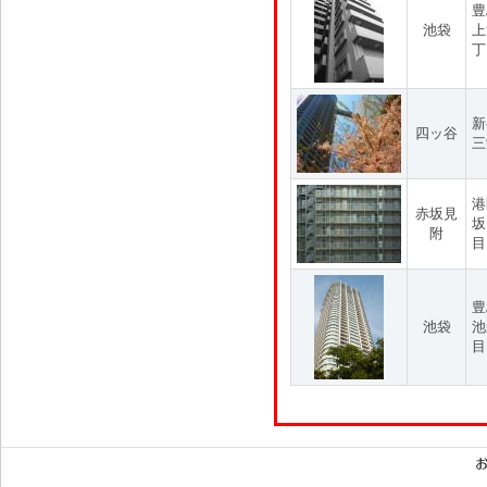
豊
池袋
上
丁
新
四ッ谷
三
港
赤坂見
坂
附
目
豊
池袋
池
目