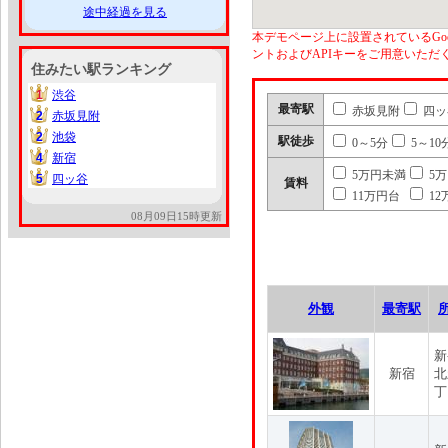
途中経過を見る
本デモページ上に設置されているGoo
ントおよびAPIキーをご用意いた
住みたい駅ランキング
1
渋谷
1
最寄駅
赤坂見附
四ッ
2
赤坂見附
2
2
池袋
2
駅徒歩
0～5分
5～10
4
新宿
4
5万円未満
5
5
四ッ谷
5
賃料
11万円台
12
08月09日15時更新
外観
最寄駅
新
新宿
北
丁